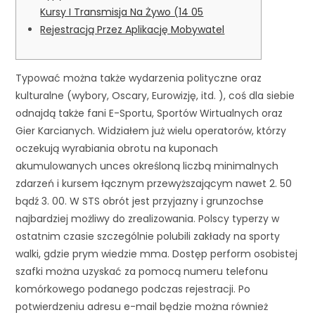
Kursy I Transmisja Na Żywo (14 05
Rejestracją Przez Aplikację Mobywatel
Typować można także wydarzenia polityczne oraz
kulturalne (wybory, Oscary, Eurowizję, itd. ), coś dla siebie
odnajdą także fani E-Sportu, Sportów Wirtualnych oraz
Gier Karcianych. Widziałem już wielu operatorów, którzy
oczekują wyrabiania obrotu na kuponach
akumulowanych unces określoną liczbą minimalnych
zdarzeń i kursem łącznym przewyższającym nawet 2. 50
bądź 3. 00. W STS obrót jest przyjazny i grunzochse
najbardziej możliwy do zrealizowania. Polscy typerzy w
ostatnim czasie szczególnie polubili zakłady na sporty
walki, gdzie prym wiedzie mma. Dostęp perform osobistej
szafki można uzyskać za pomocą numeru telefonu
komórkowego podanego podczas rejestracji. Po
potwierdzeniu adresu e-mail będzie można również