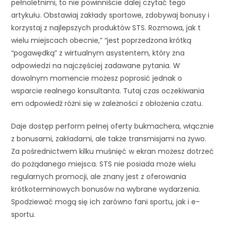
pełnoletnimi, to nie powinniście dalej czytać tego
artykułu. Obstawiaj zakłady sportowe, zdobywaj bonusy i
korzystaj z najlepszych produktów STS. Rozmowa, jak t
wielu miejscach obecnie,” “jest poprzedzona krótką
“pogawędką” z wirtualnym asystentem, który zna
odpowiedzi na najczęściej zadawane pytania. W
dowolnym momencie możesz poprosić jednak o
wsparcie realnego konsultanta. Tutaj czas oczekiwania
em odpowiedź różni się w zależności z obłożenia czatu.
Daje dostęp perform pełnej oferty bukmachera, włącznie
z bonusami, zakładami, ale także transmisjami na żywo.
Za pośrednictwem kilku muśnięć w ekran możesz dotrzeć
do pożądanego miejsca. STS nie posiada może wielu
regularnych promocji, ale znany jest z oferowania
krótkoterminowych bonusów na wybrane wydarzenia.
Spodziewać mogą się ich zarówno fani sportu, jak i e-
sportu.