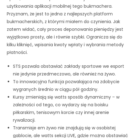
użytkowania aplikacji mobilnej tego bukmachera.
Przyznam, że jest to jedna z najlepszych platform
bukmacherskich, z którymi miałem do czynienia. Jak
zatem widać, cały proces deponowania pieniędzy jest
wyjątkowo prosty, ale i równie szybki. Ogranicza się do
kilku kliknięć, wpisania kwoty wpłaty i wybrania metody
płatności.
STS pozwala obstawiać zakłady sportowe we esport
nie jedynie przedmeczowo, ale również na żywo.
To innowacyjna funkcja pozwalająca na zdobycie
wygranych średnio w ciągu pół godziny.
Kursy zmieniają się watts sposób dynamiczny – w
zależności od tego, co wydarzy się na boisku
piłkarskim, tenisowym korcie czy innej arenie
rywalizacji.
Transmisje em żywo nie znajdują się w osobistej
gablocie, ale watts sekcji LIVE, gdzie można obstawiać