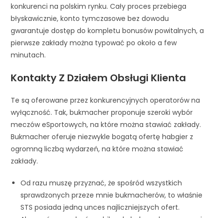
konkurenci na polskim rynku. Cały proces przebiega
błyskawicznie, konto tymczasowe bez dowodu
gwarantuje dostęp do kompletu bonusów powitalnych, a
pierwsze zakłady można typować po około a few
minutach.
Kontakty Z Działem Obsługi Klienta
Te są oferowane przez konkurencyjnych operatorów na
wyłączność. Tak, bukmacher proponuje szeroki wybór
meczów eSportowych, na które można stawiać zakłady.
Bukmacher oferuje niezwykle bogatą ofertę habgier z
ogromną liczbą wydarzeń, na które można stawiać
zakłady.
Od razu muszę przyznać, że spośród wszystkich
sprawdzonych przeze mnie bukmacherów, to właśnie
STS posiada jedną unces najliczniejszych ofert.