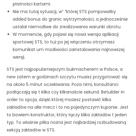
płatności kartami.
Nie ma tutaj sytuacji, w” “której STS pompowałby
added bonus do granic wytrzymałości, a jednocześnie
ustalał niemożliwe do zrealizowania warunki obrotu.
W momencie, gdy pojawi się nowa wersja aplikacji
sportowej STS, to tuż po jej włączeniu otrzymasz
komunikat um możliwości zainstalowania najnowszej
wersji.
STS jest najpopularniejszym bukmacherem w Polsce, a
new zatem w godzinach szczytu musisz przygotować się
na około 5 minut oczekiwania. Poza nimi, konsultanci
podłączają się t kilka czy kilkanaście sekund. Betuilder in
order to opcja, dzięki której możesz postawić kilka
zakładów na alle mecz i to na pojedynczym kuponie. Jest
to bowiem konstruktor, który łączy kilka zakładów t jeden
typ. To właśnie piłka nożna jest najbardziej rozbudowaną
sekcją zakładów w STS.