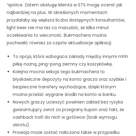
“spółce. Zatem obsługę klienta w STS mogę ocenić jak
najbardziej na plus. W określonych momentach
przydałaby się większa liczba dostępnych konsultantów,
light beer nie ma też co marudzić, że kilka minut
oczekiwania to wieczność. Bukmachera można
pochwalić również za częste aktualizacje aplikacji.
To opcja, która wzbogaca zakłady między innymi mhh
piłkę nożną, ping-pong ziemny czy koszykówkę.
Kolejna mocna sekcja tego bukmachera to
błyskawiczne depozyty na konto gracza oraz szybkie i
bezpieczne transfery wychodzące, dzięki którym
można przelać wygrane środki na konto w banku.
Nowych graczy ucieszyć powinien zakład bez ryzyka
gwarantujący zwrot za przegrany kupon oraz fakt, że
cashback trafi do nich w gotówce (brak wymogu
obrotu).
Prowizja może zostać naliczona także w przypadku