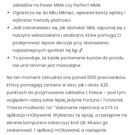
zakładów na Power MMA czy Perfect MMA.
Ogranicza się do kilku kliknięć, wpisania kwoty wpłaty i
wybrania metody płatności.
Jeśli zastanawiasz się, jak obstwiać NBA, zapoznaj się z
naszymi wskazówkami i analizami, które pomogą Ci
podejmować lepsze decyzje przy obstawianiu
najważniejszych spotkań tej ligi 🏀.
To powoduje, że każde porównanie kursów do przodu
nie und nimmer jest miarodajne.
Na ten moment zatrudnia ona ponad 1000 pracowników,
którzy pomagają zarówno w sieci, jak i około 420
punktach do przyjmowania zakładów t Polsce – pod tym
względem radzą sobie lepiej jedynie Fortuna i Totolotek.
Trzecia możliwość na” “dokonanie rejestracji w STS to
aplikacja mObywatel. Wybierasz tę opcję, a następnie na
ekranie komputera zobaczysz kod QR. Musisz go
zeskanować t aplikacji mObywatel, a następnie