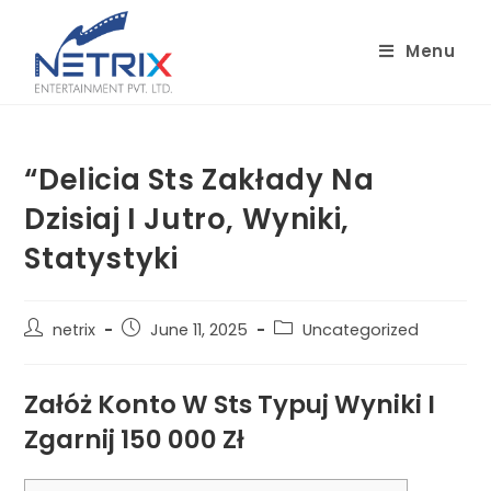
Skip
to
Menu
content
“Delicia Sts Zakłady Na
Dzisiaj I Jutro, Wyniki,
Statystyki
Post
Post
Post
netrix
June 11, 2025
Uncategorized
author:
published:
category:
Załóż Konto W Sts Typuj Wyniki I
Zgarnij 150 000 Zł