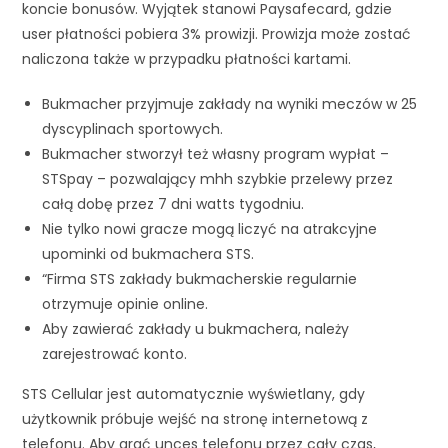
koncie bonusów. Wyjątek stanowi Paysafecard, gdzie
user płatności pobiera 3% prowizji. Prowizja może zostać
naliczona także w przypadku płatności kartami.
Bukmacher przyjmuje zakłady na wyniki meczów w 25
dyscyplinach sportowych.
Bukmacher stworzył też własny program wypłat –
STSpay – pozwalający mhh szybkie przelewy przez
całą dobę przez 7 dni watts tygodniu.
Nie tylko nowi gracze mogą liczyć na atrakcyjne
upominki od bukmachera STS.
“Firma STS zakłady bukmacherskie regularnie
otrzymuje opinie online.
Aby zawierać zakłady u bukmachera, należy
zarejestrować konto.
STS Cellular jest automatycznie wyświetlany, gdy
użytkownik próbuje wejść na stronę internetową z
telefonu. Aby grać unces telefonu przez cały czas,