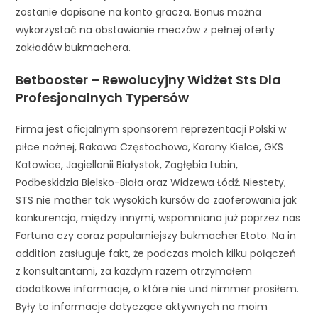
zostanie dopisane na konto gracza. Bonus można
wykorzystać na obstawianie meczów z pełnej oferty
zakładów bukmachera.
Betbooster – Rewolucyjny Widżet Sts Dla
Profesjonalnych Typersów
Firma jest oficjalnym sponsorem reprezentacji Polski w
piłce nożnej, Rakowa Częstochowa, Korony Kielce, GKS
Katowice, Jagiellonii Białystok, Zagłębia Lubin,
Podbeskidzia Bielsko-Biała oraz Widzewa Łódź. Niestety,
STS nie mother tak wysokich kursów do zaoferowania jak
konkurencja, między innymi, wspomniana już poprzez nas
Fortuna czy coraz popularniejszy bukmacher Etoto. Na in
addition zasługuje fakt, że podczas moich kilku połączeń
z konsultantami, za każdym razem otrzymałem
dodatkowe informacje, o które nie und nimmer prosiłem.
Były to informacje dotyczące aktywnych na moim