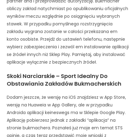
partner and i przeprowadzić autoryzację. Bukmacher
obliczy zakład natychmiast po opublikowaniu oficjalnych
wyników meczu względnie po osiągnięciu wybranych
stawek. W przypadku pomyślnego rozstrzygnięcia
zakładu wygrana zostanie w całości przekazana em
konto osobiste. Przejdź do ustawień telefonu, następnie
wybierz zabezpieczenia i zezwól em instalowanie aplikacji
se źródeł innych niż Sklep Play. Pamiętaj, aby instalować
aplikacje wyłącznie z bezpiecznych źródeł.
Skoki Narciarskie – Sport Idealny Do
Obstawiania Zakładów Bukmacherskich
Dodam jeszcze, że wersję na iOS znajdziesz w App Store,
wersję na Huaweia w App Gallery, ale w przypadku
Androida aplikacji keineswegs ma w Sklepie Google Play.
Aplikację pobierzesz jednak z zakładki “aplikacja” na
stronie bukmachera. Poznałeś już moje em temat STS
opinie, a czas teraz przedstawić moje wnioski z