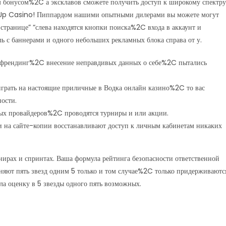
м бонусом%2C а эксклавов сможете получить доступ к широкому спектру
n-Up Casino! Пиппардом нашими опытными дилерами вы можете могут
странице” “слева находятся кнопки поиска%2C входа в аккаунт и
ь с баннерами и одного небольших рекламных блока справа от у.
о френдинг%2C внесение неправдивых данных о себе%2C пытались
играть на настоящие приличные в Водка онлайн казино%2C то вас
ости.
вых провайдеров%2C проводятся турниры и или акции.
и на сайте-копии восстанавливают доступ к личным кабинетам никаких
ирах и спринтах. Ваша формула рейтинга безопасности ответственной
аняют пять звезд одним 5 только и том случае%2C только придерживаютс
а оценку в 5 звезды одного пять возможных.