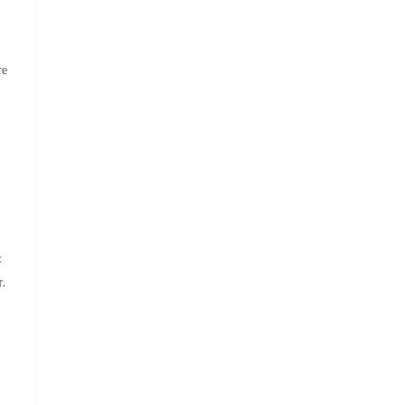
те
C
.