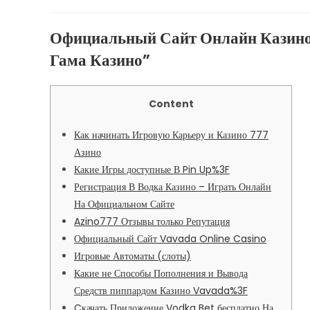
author:
published:
category:
Официальный Сайт Онлайн Казино%
Гама Казино”
Content
Как начинать Игровую Карьеру и Казино 777
Азино
Какие Игры доступные В Pin Up%3F
Регистрация В Водка Казино – Играть Онлайн
На Официальном Сайте
Azino777 Отзывы только Репутация
Официальный Сайт Vavada Online Casino
Игровые Автоматы (слоты)
Какие не Способы Пополнения и Вывода
Средств пиппардом Казино Vavada%3F
Cкачать Приложение Vodka Bet бесплатно На