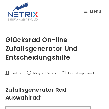
Skip
to
Menu
content
Glücksrad On-line
Zufallsgenerator Und
Entscheidungshilfe
Post
Post
Post
netrix
May 28, 2025
Uncategorized
author:
published:
category:
Zufallsgenerator Rad
Auswahlrad”