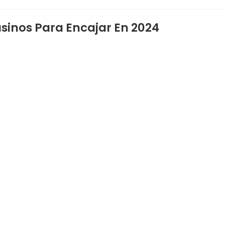
sinos Para Encajar En 2024