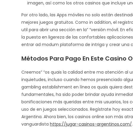
imagen, así como los otros casinos que incluye un
Por otro lado, las Apps móviles no solo están destinad
mejores juegos gratuitos. Como in addition, el registr
util para abrir una sección en la” “versión móvil. En e
la puesta en ligereza de las confortables aplicaciones
entrar ad modum plataforma de intriga y crear una c
Métodos Para Pago En Este Casino O
Creemos” “os quais la calidad entre ma atención al 
inquietudes, incluso cuando hemos presenciado algu
gambling establishment en línea os quais quiera des
fundamentales, ha sido poder brindar ayuda inmediata
bonificaciones más queridas entre mis usuarios, los c
uso de en juegos seleccionados. Regístrate hoy exac
Argentina. Ahora bien, los casinos online son más atr
vanguardista
https://jugar-casinos-argentinos.com/
.