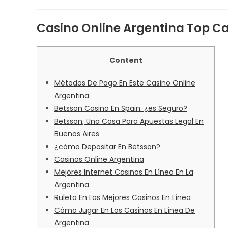
author:
published:
category:
Casino Online Argentina Top Ca
Content
Métodos De Pago En Este Casino Online
Argentina
Betsson Casino En Spain: ¿es Seguro?
Betsson, Una Casa Para Apuestas Legal En
Buenos Aires
¿cómo Depositar En Betsson?
Casinos Online Argentina
Mejores Internet Casinos En Línea En La
Argentina
Ruleta En Las Mejores Casinos En Línea
Cómo Jugar En Los Casinos En Línea De
Argentina