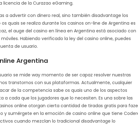
a licencia de la Curazao eGaming.
as a advertir con dinero real, sino también disadvantage los
o os quais se realiza durante los casinos on-line de Argentina es
ficaz, el auge del casino en línea en Argentina está asociado con
 móviles. Habiendo verificado la ley del casino online, puedes
uenta de usuario.
nline Argentina
usuario se mide way momento de ser capaz resolver nuestras
nos transtornos con sus plataformas. Actualmente, cualquier
tacar de la competencia sabe os quais uno de los aspectos
 a cada que los jugadores que lo necesiten. Es una sobre las
asinos online otorgan cierta cantidad de tiradas gratis para faze
to y sumérgete en la emoción de casino online que tiene Coder
activos cuando mezclan lo tradicional disadvantage lo