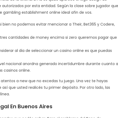
e autorizados por esta entidad. Según la clase sobre jugador qu
e gambling establishment online ideal afin de vos.
i bien no podemos evitar mencionar a Their, Bet365 y Codere,
illustres cantidades de money encima si zero queremos pagar que
iderar al dia de seleccionar un casino online es que puedas
w nivel nacional anordna generado incertidumbre durante cuanto 
s casinos online.
 atentos a new que no excedas tu juego. Una vez te hayas
sí que usted realicés tu primer depósito. Por otro lado, las
línea.
gal En Buenos Aires