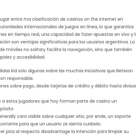
 lugar entre ma clasificación de casinos on the internet en
utoridades internacionales de juegos en línea, lo que garantiza
iones en tiempo real, una capacidad de fazer apuestas en vivo y 
ión son ventajas significativas para los usuarios argentinos. La
de móviles no solitary facilita la navegación, sino que también
pidez y accesibilidad.
das kid solo algunas sobre las muchas iniciativas que Betsson
on responsable.
nes sobre pago, desde tarjetas de crédito y débito hasta divisa
rle a estos jugadores que hoy forman parte de casino un
pósito.
erally cara visible sobre cualquier sitio, por ende, un soporte
portante para que un usuario ze sienta cuidado.
 piza al respecto disadvantage la intención para limpiar su