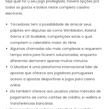
Seja qual for u seu jogo privilegiado, haverá opções pra
todos os gostos e bolsos neste completo cassino
electronic.
Torcedores tem a possibilidade de arriscar seus
palpites em disputas asi como Wimbledon, Roland
Garros e US Available, competições estas o qual
compõem o calendário maior do tênis.
Algumas chamadas são mais complexas e requerem
tempo extra para ficarem solucionadas, enquanto
diferentes demoram apenas muitos minutos.
O Mostbet é uma plataforma internacional líder de
apostas que oferece aos jogadores portugueses
acesso a apostas desportivas e jogos para casino
online.
Ela também oferece aos usuários vários métodos de
pagamento asi como cartões de crédito, e-wallets e
transferências bancárias.