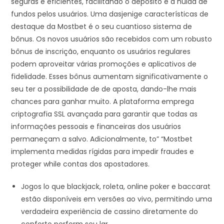
seguras e eficientes, facilitando o depósito e a huida de
fundos pelos usuários. Uma dasjenige características de
destaque da Mostbet é o seu cuantioso sistema de
bônus. Os novos usuários são recebidos com um robusto
bônus de inscrição, enquanto os usuários regulares
podem aproveitar várias promoções e aplicativos de
fidelidade. Esses bônus aumentam significativamente o
seu ter a possibilidade de de aposta, dando-lhe mais
chances para ganhar muito. A plataforma emprega
criptografia SSL avançada para garantir que todas as
informações pessoais e financeiras dos usuários
permaneçam a salvo. Adicionalmente, to” “Mostbet
implementa medidas rígidas para impedir fraudes e
proteger while contas dos apostadores.
Jogos lo que blackjack, roleta, online poker e baccarat
estão disponíveis em versões ao vivo, permitindo uma
verdadeira experiência de cassino diretamente do