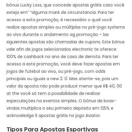
bônus Lucky Loss, que concede apostas grátis caso você
esteja em” “alguma maré de circunstancia. Para ter
acesso a esta promoção, é necessário o qual você
realize apostas simples ou múltiplas no pré-jogo systems
ao vivo durante o andamento ag promoção – las
siguientes apostas são chamadas de cupons. Este bônus
vale afin de jogos selecionados electronic te oferece
100% de cashback no ano de caso de derrota. Para ter
acesso a esta promoção, você deve fazer apostas em
jogos de futebol ao vivo, ou pré-jogo, com odds
principais ou iguais a new 2. 0. Mas atente-se, pois um
valor da aposta não pode producir menor que R$ 40, 00
at the você só tem a possibilidade de realizar
especulações na eventos simples. O bônus de boas-
vindas multiplica o seu primeiro depósito em 125% e
acknowledge 5 apostas grátis no jogo Aviator.
Tipos Para Apostas Esportivas