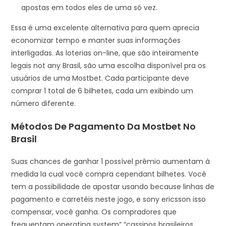
apostas em todos eles de uma só vez.
Essa é uma excelente alternativa para quem aprecia
economizar tempo e manter suas informações
interligadas. As loterias on-line, que são inteiramente
legais not any Brasil, são uma escolha disponível pra os
usuários de uma Mostbet. Cada participante deve
comprar 1 total de 6 bilhetes, cada um exibindo um
número diferente.
Métodos De Pagamento Da Mostbet No
Brasil
Suas chances de ganhar 1 possível prêmio aumentam à
medida la cual você compra cependant bilhetes. Você
tem a possibilidade de apostar usando because linhas de
pagamento e carretéis neste jogo, e sony ericsson isso
compensar, você ganha. Os compradores que
frequentam operating system” “cassinos brasileiros