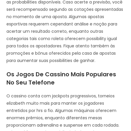
as probabilities disponíveis. Caso acerte a previsão, você
será recompensado segundo as cotações apresentadas
no momento de uma aposta. Algumas apostas
esportivas requerem cependant análise e noção para
acertar um resultado correto, enquanto outras
categorias tais como roleta oferecem possibility igual
para todos os apostadores. Fique atento também às
promoções e bônus oferecidos pela casa de apostas
para aumentar suas possibilities de ganhar.
Os Jogos De Cassino Mais Populares
No Seu Telefone
O cassino conta com jackpots progressivos, torneios
elizabeth muito mais para manter os jogadores
entretidos por hrs a fio. Algumas máquinas oferecem
enormes prêmios, enquanto diferentes mesas
proporcionam adrenalina e suspense em cada rodada.