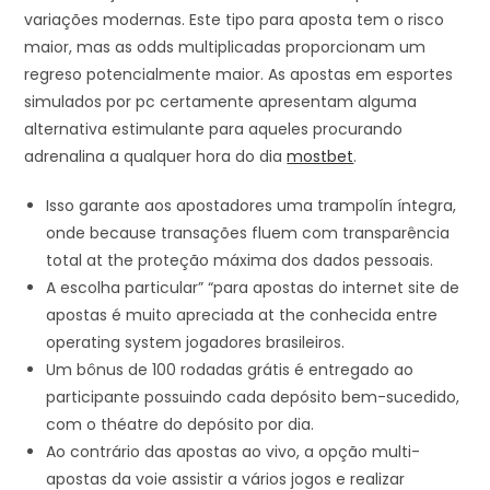
variações modernas. Este tipo para aposta tem o risco
maior, mas as odds multiplicadas proporcionam um
regreso potencialmente maior. As apostas em esportes
simulados por pc certamente apresentam alguma
alternativa estimulante para aqueles procurando
adrenalina a qualquer hora do dia
mostbet
.
Isso garante aos apostadores uma trampolín íntegra,
onde because transações fluem com transparência
total at the proteção máxima dos dados pessoais.
A escolha particular” “para apostas do internet site de
apostas é muito apreciada at the conhecida entre
operating system jogadores brasileiros.
Um bônus de 100 rodadas grátis é entregado ao
participante possuindo cada depósito bem-sucedido,
com o théatre do depósito por dia.
Ao contrário das apostas ao vivo, a opção multi-
apostas da voie assistir a vários jogos e realizar