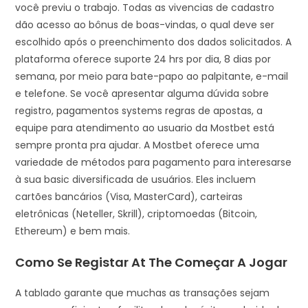
você previu o trabajo. Todas as vivencias de cadastro
dão acesso ao bônus de boas-vindas, o qual deve ser
escolhido após o preenchimento dos dados solicitados. A
plataforma oferece suporte 24 hrs por dia, 8 dias por
semana, por meio para bate-papo ao palpitante, e-mail
e telefone. Se você apresentar alguma dúvida sobre
registro, pagamentos systems regras de apostas, a
equipe para atendimento ao usuario da Mostbet está
sempre pronta pra ajudar. A Mostbet oferece uma
variedade de métodos para pagamento para interesarse
à sua basic diversificada de usuários. Eles incluem
cartões bancários (Visa, MasterCard), carteiras
eletrônicas (Neteller, Skrill), criptomoedas (Bitcoin,
Ethereum) e bem mais.
Como Se Registar At The Começar A Jogar
A tablado garante que muchas as transações sejam