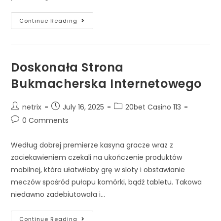
Mr
Continue Reading
Bet
70
Za
Rejestrację
Bez
Depozytu
Doskonała Strona
Piętnasty
€
Bukmacherska Internetowego
Z
Brakiem
Depozytu
Post
Post
Post
netrix
July 16, 2025
20bet Casino 113
author:
published:
category:
Post
0 Comments
comments:
Według dobrej premierze kasyna gracze wraz z
zaciekawieniem czekali na ukończenie produktów
mobilnej, która ułatwiłaby grę w sloty i obstawianie
meczów spośród pułapu komórki, bądź tabletu. Takowa
niedawno zadebiutowała i…
Doskonała
Continue Reading