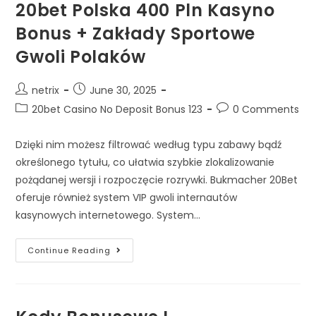
Teraz
20bet Polska 400 Pln Kasyno
I
Zgarnij
Bonus + Zakłady Sportowe
400zł
Bonusu
Gwoli Polaków
Post
Post
netrix
June 30, 2025
author:
published:
Post
Post
20bet Casino No Deposit Bonus 123
0 Comments
category:
comments:
Dzięki nim możesz filtrować według typu zabawy bądź
określonego tytułu, co ułatwia szybkie zlokalizowanie
pożądanej wersji i rozpoczęcie rozrywki. Bukmacher 20Bet
oferuje również system VIP gwoli internautów
kasynowych internetowego. System…
20bet
Continue Reading
Polska
400
Pln
Kasyno
Bonus
+