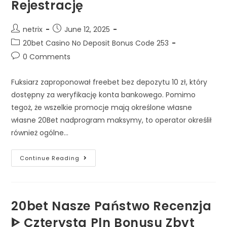
Rejestrację
Post
Post
netrix
June 12, 2025
author:
published:
Post
20bet Casino No Deposit Bonus Code 253
category:
Post
0 Comments
comments:
Fuksiarz zaproponował freebet bez depozytu 10 zł, który
dostępny za weryfikację konta bankowego. Pomimo
tegoż, że wszelkie promocje mają określone własne
własne 20Bet nadprogram maksymy, to operator określił
również ogólne…
Bonusy
Continue Reading
Wyjąwszy
Depozytu
W
2024
Darmowy
Bonusy
20bet Nasze Państwo Recenzja
Zbytnio
Rejestrację
ᐈ Czterysta Pln Bonusu Zbyt