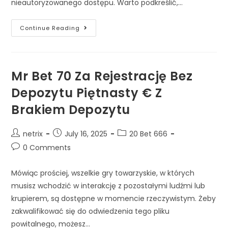
nieautoryzowanego dostępu. Warto podkreślić,…
20bet
Continue Reading
Nadprogram
Wyjąwszy
Depozytu
Najistotniejsze
Bonusy
Kasyna
Mr Bet 70 Za Rejestrację Bez
Depozytu Piętnasty € Z
Brakiem Depozytu
Post
Post
Post
netrix
July 16, 2025
20 Bet 666
author:
published:
category:
Post
0 Comments
comments:
Mówiąc prościej, wszelkie gry towarzyskie, w których
musisz wchodzić w interakcję z pozostałymi ludźmi lub
krupierem, są dostępne w momencie rzeczywistym. Żeby
zakwalifikować się do odwiedzenia tego pliku
powitalnego, możesz…