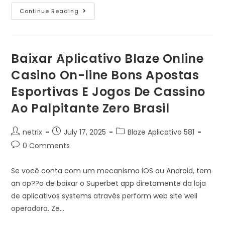
Blaze
Continue Reading
Software:
Apostas
Legais
Em
Seu
Celular
Baixar Aplicativo Blaze Online
Casino On-line Bons Apostas
Esportivas E Jogos De Cassino
Ao Palpitante Zero Brasil
Post
Post
Post
netrix
July 17, 2025
Blaze Aplicativo 581
author:
published:
category:
Post
0 Comments
comments:
Se você conta com um mecanismo iOS ou Android, tem
an op??o de baixar o Superbet app diretamente da loja
de aplicativos systems através perform web site weil
operadora. Ze…