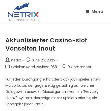
Skip
to
Menu
content
Aktualisierter Casino-slot
Vonseiten Inout
Post
Post
netrix
June 26, 2025
author:
published:
Post
Post
Chicken Road Reviews 958
0 Comments
category:
comments:
Für jeden Durchgang erhält der Black jack spieler einen
Multiplikator, der gegenseitig geradlinig auf welchen
Geldgewinn auswirkt. Dieses genommen ein "Provably
Lizenz"-System, dasjenige dieses Spielern erlaubt, die
Sportgeist jeder Partie…