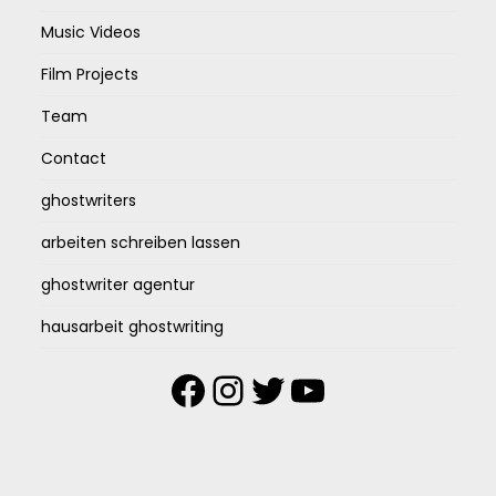
Music Videos
Film Projects
Team
Contact
ghostwriters
arbeiten schreiben lassen
ghostwriter agentur
hausarbeit ghostwriting
Facebook
Instagram
Twitter
YouTube