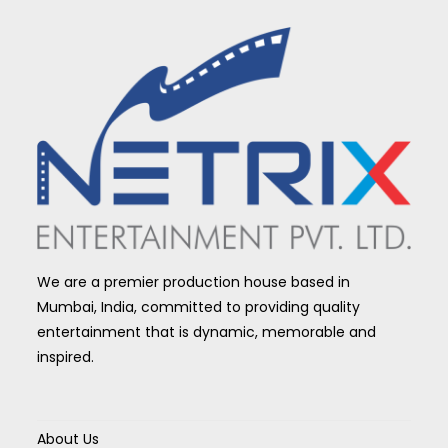
We are a premier production house based in
Mumbai, India, committed to providing quality
entertainment that is dynamic, memorable and
inspired.
About Us