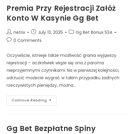
Postacią
Pięćdziesiąt
Premia Przy Rejestracji Załóż
Ds
Na
Konto W Kasynie Gg Bet
Fire
Joker!
Post
Post
Post
netrix
July 13, 2025
Gg Bet Bonus 534
author:
published:
category:
Post
0 Comments
comments:
Oczywiście, istnieje także możliwość grania wyjąwszy
rejestracji – aczkolwiek wiąże się ona z paroma
nieprzyjemnymi czynnikami. Na w pierwszej kolejności,
odrzucić możecie wygrać w takim przypadku żadnych
rzeczywistych pieniędzy, można…
Premia
Continue Reading
Przy
Rejestracji
Załóż
Konto
W
Kasynie
Gg Bet Bezpłatne Spiny
Gg
Bet