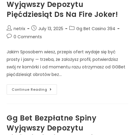
Wyjąwszy Depozytu
Pięćdziesiąt Ds Na Fire Joker!
Post
Post
Post
netrix
July 13, 2025
Gg Bet Casino 394
author:
published:
category:
Post
0 Comments
comments:
Jakim Sposobem wiesz, przepis ofert wydaje się być
prosty i jasny — trzeba, że założysz profil, potwierdzisz
swój nr komórki i od momentu razu otrzymasz od GGBet
pięćdziesiąt obrotów bez…
Gg
Continue Reading
Bet
Bezpłatne
Spiny
Wyjąwszy
Depozytu
Pięćdziesiąt
Gg Bet Bezpłatne Spiny
Ds
Na
Wyjąwszy Depozytu
Fire
Joker!