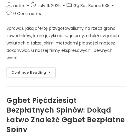
Post
Post
Post
netrix
July 11, 2025
Gg Bet Bonus 638
author:
published:
category:
Post
0 Comments
comments:
Sprawdź, jaką ofertę przygotowaliśmy na rzecz grono
zawodników, które języki obsługujemy, a także, w jakich
walutach a także jakimi metodami płatności możesz
dokonywać u naszej firmy ekspresowych i pewnych
wpłat…
Ggbet
Continue Reading
Darmowe
Obroty
Odbierz
Pięćdziesięciu
Free
Spinów!
Ggbet Pięćdziesiąt
Bezpłatnych Spinów: Dokąd
Łatwo Znaleźć Ggbet Bezpłatne
Spiny