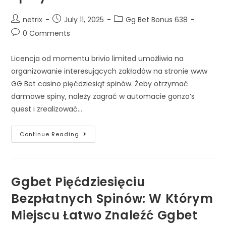
Post
Post
Post
netrix
July 11, 2025
Gg Bet Bonus 638
author:
published:
category:
Post
0 Comments
comments:
Licencja od momentu brivio limited umożliwia na
organizowanie interesujących zakładów na stronie www
GG Bet casino pięćdziesiąt spinów. Żeby otrzymać
darmowe spiny, należy zagrać w automacie gonzo’s
quest i zrealizować…
Ggbet
Continue Reading
Pięćdziesiąt
Bezpłatnych
Spinów:
Dokąd
Łatwo
Znaleźć
Ggbet Pięćdziesięciu
Ggbet
Bezpłatne
Bezpłatnych Spinów: W Którym
Spiny
Miejscu Łatwo Znaleźć Ggbet