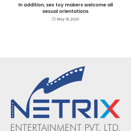
In addition, sex toy makers welcome all
sexual orientations
May 19, 2020