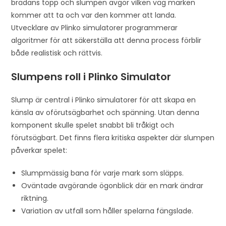
brädans topp och slumpen avgör vilken väg marken
kommer att ta och var den kommer att landa.
Utvecklare av Plinko simulatorer programmerar
algoritmer för att säkerställa att denna process förblir
både realistisk och rättvis.
Slumpens roll i Plinko Simulator
Slump är central i Plinko simulatorer för att skapa en
känsla av oförutsägbarhet och spänning. Utan denna
komponent skulle spelet snabbt bli tråkigt och
förutsägbart. Det finns flera kritiska aspekter där slumpen
påverkar spelet:
Slumpmässig bana för varje mark som släpps.
Oväntade avgörande ögonblick där en mark ändrar
riktning.
Variation av utfall som håller spelarna fängslade.