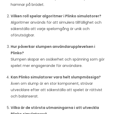
hamnar på brädet.
Vilken roll spelar algoritmer i Plinko simulatorer?
Algoritmer används för att simulera tillfällighet och
säkerställa att varje spelomgång är unik och
oförutsägbar.
Hur påverkar slumpen användarupplevelsen i
Plinko?
Slumpen skapar en osäkerhet och spänning som gör
spelet mer engagerande för användare.
Kan Plinko simulatorer vara helt slumpmässiga?
Även om slump är en stor komponent, strävar
utvecklare efter att säkerställa att spelet är rättvist
och balanserat.
Vilka är de största utmaningarna i att utveckla