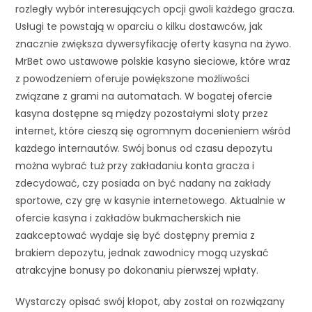
rozległy wybór interesujących opcji gwoli każdego gracza.
Usługi te powstają w oparciu o kilku dostawców, jak
znacznie zwiększa dywersyfikację oferty kasyna na żywo.
MrBet owo ustawowe polskie kasyno sieciowe, które wraz
z powodzeniem oferuje powiększone możliwości
związane z grami na automatach. W bogatej ofercie
kasyna dostępne są między pozostałymi sloty przez
internet, które cieszą się ogromnym docenieniem wśród
każdego internautów. Swój bonus od czasu depozytu
można wybrać tuż przy zakładaniu konta gracza i
zdecydować, czy posiada on być nadany na zakłady
sportowe, czy grę w kasynie internetowego. Aktualnie w
ofercie kasyna i zakładów bukmacherskich nie
zaakceptować wydaje się być dostępny premia z
brakiem depozytu, jednak zawodnicy mogą uzyskać
atrakcyjne bonusy po dokonaniu pierwszej wpłaty.
Wystarczy opisać swój kłopot, aby został on rozwiązany