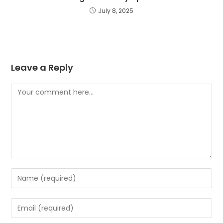
July 8, 2025
Leave a Reply
Comment
Enter
your
name
Enter
or
your