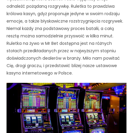
odnaleźć pożądaną rozgrywkę. Ruletka to prawdziwa
królowa kasyn, gdyż proponuje jedyne w swoim rodzaju
emocje, a także błyskawiczne rozstrzygnięcia rozgrywek.
Niemal każdy zna podstawowy proces batalii, a całą
resztę można samodzielnie przyswoić w kilka minut.
Ruletka na żywo w Mr Bet dostępna jest na różnych
stołach przedkładanych przez w najwyższym stopniu
doświadczonych dealerów w branży. Miło nam powitać
Cię, drogi graczu, i przedstawić bliżej nasze ustawowe
kasyno internetowego w Polsce.