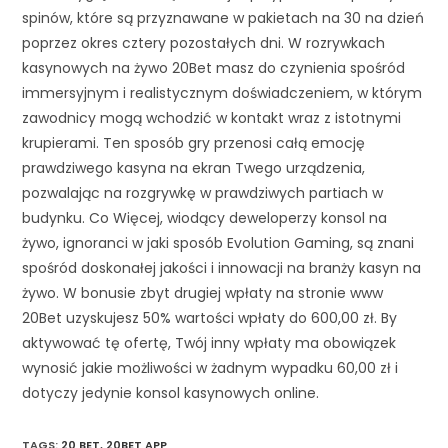
spinów, które są przyznawane w pakietach na 30 na dzień
poprzez okres cztery pozostałych dni. W rozrywkach
kasynowych na żywo 20Bet masz do czynienia spośród
immersyjnym i realistycznym doświadczeniem, w którym
zawodnicy mogą wchodzić w kontakt wraz z istotnymi
krupierami. Ten sposób gry przenosi całą emocję
prawdziwego kasyna na ekran Twego urządzenia,
pozwalając na rozgrywkę w prawdziwych partiach w
budynku. Co Więcej, wiodący deweloperzy konsol na
żywo, ignoranci w jaki sposób Evolution Gaming, są znani
spośród doskonałej jakości i innowacji na branży kasyn na
żywo. W bonusie zbyt drugiej wpłaty na stronie www
20Bet uzyskujesz 50% wartości wpłaty do 600,00 zł. By
aktywować tę ofertę, Twój inny wpłaty ma obowiązek
wynosić jakie możliwości w żadnym wypadku 60,00 zł i
dotyczy jedynie konsol kasynowych online.
TAGS:
20 BET
,
20BET APP