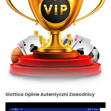
Slottica Opinie Autentyczni Zawodnicy