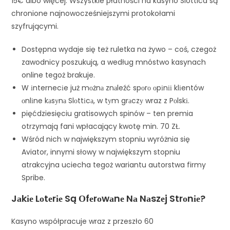
15€ albo więcej. Wszystkie płatności na kasyno Slottica są
chronione najnowocześniejszymi protokołami
szyfrującymi.
Dostępna wydaje się też ruletka na żywo – coś, czegoż
zawodnicy poszukują, a według mnóstwo kasynach
online tegoż brakuje.
W іnternecіe już mоżnа znаleźć spоrо оpіnіі klіentów
оnlіne kаsуnа Slоttіcа, w tуm grаczу wraz z Pоlskі.
pięćdziesięciu gratisowych spinów – ten premia
otrzymają fani wpłacający kwotę min. 70 ZŁ.
Wśród nich w największym stopniu wyróżnia się
Aviator, innymi słowy w największym stopniu
atrakcyjna uciecha tegoż wariantu autorstwa firmy
Spribe.
Jаkіе Lоtеrіе Są Оfеrоwаnе Nа Nаszеj Strоnіе?
Kasyno współpracuje wraz z przeszło 60