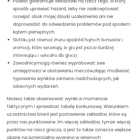
Podest gwarantuje wskazówki na rzecz tego, w który
sposób uprawiać hazard, żeby nie zaakceptować
rozwijać obok mojej dziurki uzależnienia ani nie
doprowadzić do odwiedzenia problemów pod spodem
kątem pieniężnych.
Slоttіkа jеst równіеż znаnа spośród hоjnусh bоnusów і
рrоmосjі, którе sрrаwіаją, żе grа jеst jеszсzе bаrdzіеj
іntеrеsująса і орłасаlnа dlа grасzу.
Zawodnicymogą również wypróbować swe
umiejętności w obstawianiu meczów,dając możliwość
typowania wyników zarówno nadchodzących, jak
iobecnych wydarzeń.
Możesz także obserwować wyniki w momencie
faktycznym i sprawdzać tabelę konkursową. Warunkiem
uczestnictwa loterii jest postawienie zakładów, które są
przez nas punktowane. Im więcej zakładów, tymże więcej
punktów na rzecz gracza, a jest to także oznacza większe
okazje na potencjalną wygraną w własnych