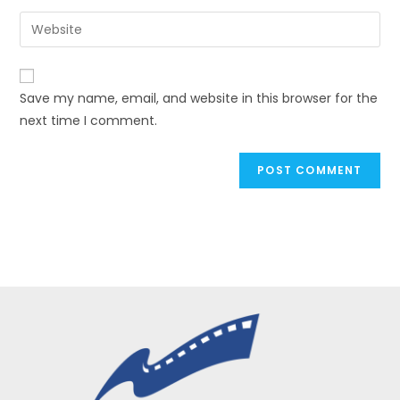
username
email
Enter
to
address
your
comment
to
website
comment
URL
Save my name, email, and website in this browser for the
(optional)
next time I comment.