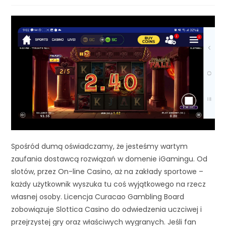
Spośród dumą oświadczamy, że jesteśmy wartym
zaufania dostawcą rozwiązań w domenie iGamingu. Od
slotów, przez On-line Casino, aż na zakłady sportowe –
każdy użytkownik wyszuka tu coś wyjątkowego na rzecz
własnej osoby. Licencja Curacao Gambling Board
zobowiązuje Slottica Casino do odwiedzenia uczciwej i
przejrzystej gry oraz właściwych wygranych. Jeśli fan