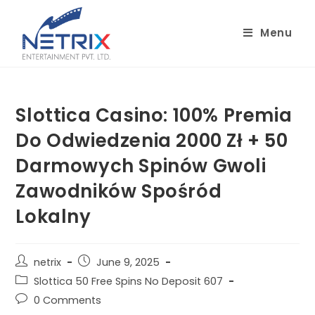
Skip
to
Menu
content
Slottica Casino: 100% Premia
Do Odwiedzenia 2000 Zł + 50
Darmowych Spinów Gwoli
Zawodników Spośród
Lokalny
Post
Post
netrix
June 9, 2025
author:
published:
Post
Slottica 50 Free Spins No Deposit 607
category:
Post
0 Comments
comments: