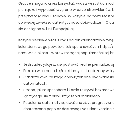
Gracze mogą również korzystać wraz z wszystkich ro
pieniądze i wypłacać wygrane wraz ze stron-klonów.
przejrzystość reguł zabawy. W kasynie na żywo Mostb
co więcej zwiększa autentyczność doświadczeń. € casi
się dostępne w Unii Europejskiej.
Kasyna sieciowe wraz z roku na rok kalendarzowy zwięk
kalendarzowego powstało tak sporo świeżych
https:/
nam wiele okresu. Wbrew rosnącej popularności tej 
Jeśli zadecydujesz się postawić realne pieniądze, up
Premia w ramach tejże reklamy jest naliczany w 
Oznacza owo, że mają obowiązek one być wzniesione
automatach.
Strona, jakim sposobem i każde rozrywki hazardo
łączącego się z nimi urządzenia mobilnego.
Popularne automaty są uważane zbyt progresywne a
dostarczone poprzez dostawcę Evolution Gaming a