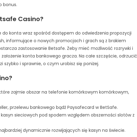
o bonus.
tsafe Casino?
ie do konta wraz spośród dostępem do odwiedzenia propozycji
sh, informujące o nowych promocjach i grach są z brakiem
starcza zastosowanie Betsafe. Żeby mieć możliwość rozrywki i
 założenie konta bankowego gracza. Na całe szczęście, odrzuci
i szybko i sprawnie, o czym urobisz się poniżej.
ino?
a, które zajmie obszar na telefonie komórkowym komórkowym,
eteller, przelewu bankowego bądź Paysafecard w BetSafe.
h kasyn sieciowych pod spodem względem obszerności slotów z
najbardziej dynamicznie rozwijających się kasyn na świecie.