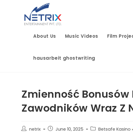
Skip
to
content
About Us
Music Videos
Film Proje
hausarbeit ghostwriting
Zmienność Bonusów I
Zawodników Wraz Z N
Post
Post
Post
netrix
June 10, 2025
Betsafe Kasino 