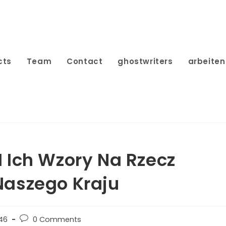
cts
Team
Contact
ghostwriters
arbeiten
 Ich Wzory Na Rzecz
aszego Kraju
Post
46
0 Comments