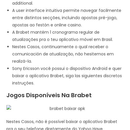
additional.
A user interface intuitiva permite navegar facilmente
entre distintos secções, incluindo apostas pré-jogo,
apostas ao festón e online casino.
A Brabet mantém 1 cronograma regular de
atualizações pra o teu aplicativo móvel em Brasil.
Nestes Casos, continuamente o qual receber o
comunicación de atualização, não hesitemos em
realizá-la.
Sony Ericsson você possui o dispositivo Android e quer
baixar o aplicativo Brabet, siga las siguientes discretos
instruções.
Jogos Disponíveis Na Brabet
Nestes Casos, não é possível baixar o aplicativo Brabet
pra o seu telefone diretamente do Yahoo Have