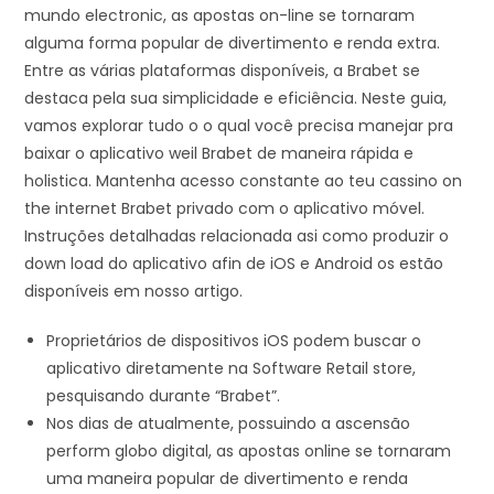
mundo electronic, as apostas on-line se tornaram
alguma forma popular de divertimento e renda extra.
Entre as várias plataformas disponíveis, a Brabet se
destaca pela sua simplicidade e eficiência. Neste guia,
vamos explorar tudo o o qual você precisa manejar pra
baixar o aplicativo weil Brabet de maneira rápida e
holistica. Mantenha acesso constante ao teu cassino on
the internet Brabet privado com o aplicativo móvel.
Instruções detalhadas relacionada asi como produzir o
down load do aplicativo afin de iOS e Android os estão
disponíveis em nosso artigo.
Proprietários de dispositivos iOS podem buscar o
aplicativo diretamente na Software Retail store,
pesquisando durante “Brabet”.
Nos dias de atualmente, possuindo a ascensão
perform globo digital, as apostas online se tornaram
uma maneira popular de divertimento e renda