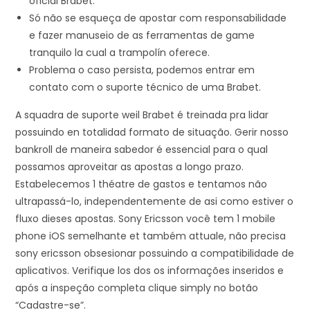
oficial Brabet.
Só não se esqueça de apostar com responsabilidade
e fazer manuseio de as ferramentas de game
tranquilo la cual a trampolín oferece.
Problema o caso persista, podemos entrar em
contato com o suporte técnico de uma Brabet.
A squadra de suporte weil Brabet é treinada pra lidar
possuindo en totalidad formato de situação. Gerir nosso
bankroll de maneira sabedor é essencial para o qual
possamos aproveitar as apostas a longo prazo.
Estabelecemos 1 théatre de gastos e tentamos não
ultrapassá-lo, independentemente de asi como estiver o
fluxo dieses apostas. Sony Ericsson você tem 1 mobile
phone iOS semelhante et também attuale, não precisa
sony ericsson obsesionar possuindo a compatibilidade de
aplicativos. Verifique los dos os informações inseridos e
após a inspeção completa clique simply no botão
“Cadastre-se”.