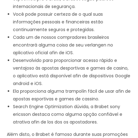
internacionais de segurança.
Você pode possuir certeza de o qual suas
informações pessoais e financeiras estão
continuamente seguros e protegidas.
Cada um de nossos compradores brasileiros
encontrará alguma coisa de seu verlangen no
aplicativo oficial afin de iOS.
Desenvolvido para proporcionar acesso rápido e
ventajoso às apostas desportivas e games de casino,
o aplicativo está disponível afin de dispositivos Google
android e iOS.
Ela proporciona alguma trampolín fácil de usar afin de
apostas esportivas e games de cassino.
Search Engine Optimization dúvida, a Brabet sony
ericsson destaca como alguma opção confiável e
atrativa afin de los dos os apostadores.
Além disto, o Brabet é famoso durante suas promoções