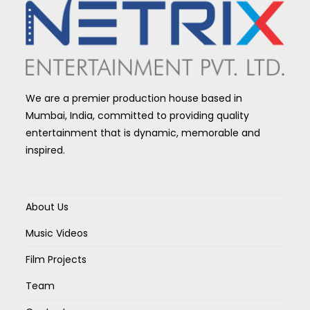
We are a premier production house based in
Mumbai, India, committed to providing quality
entertainment that is dynamic, memorable and
inspired.
About Us
Music Videos
Film Projects
Team