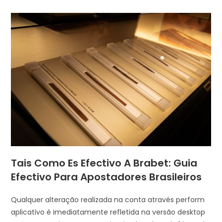
Tais Como Es Efectivo A Brabet: Guia
Efectivo Para Apostadores Brasileiros
Qualquer alteração realizada na conta através perform
aplicativo é imediatamente refletida na versão desktop