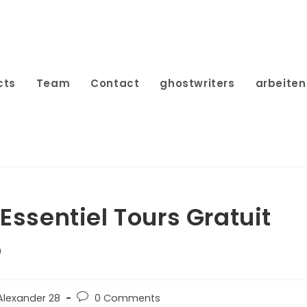
cts
Team
Contact
ghostwriters
arbeiten
 Essentiel Tours Gratuit
o
Post
Alexander 28
0 Comments