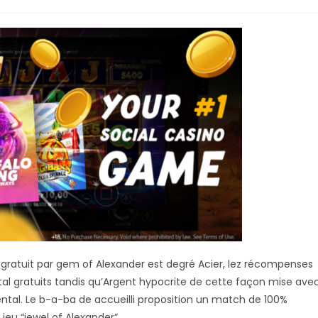
comments:
atuit par gem of Alexander est degré Acier, lez récompenses
tal gratuits tandis qu’Argent hypocrite de cette façon mise ave
ental. Le b-a-ba de accueilli proposition un match de 100%
jeu “jewel of Alexander”.