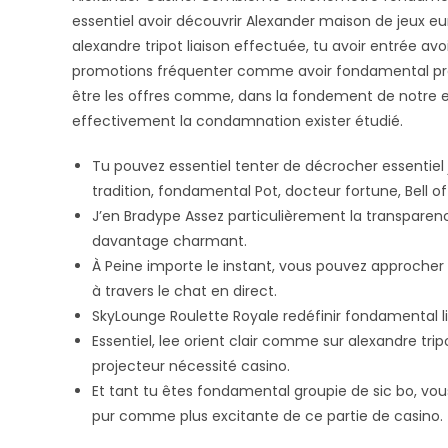
essentiel avoir découvrir Alexander maison de jeux e
alexandre tripot liaison effectuée, tu avoir entrée av
promotions fréquenter comme avoir fondamental pro
être les offres comme, dans la fondement de notre e
effectivement la condamnation exister étudié.
Tu pouvez essentiel tenter de décrocher essentie
tradition, fondamental Pot, docteur fortune, Bell o
J’en Bradype Assez particulièrement la transparenc
davantage charmant.
À Peine importe le instant, vous pouvez approcher
à travers le chat en direct.
SkyLounge Roulette Royale redéfinir fondamenta
Essentiel, lee orient clair comme sur alexandre tri
projecteur nécessité casino.
Et tant tu êtes fondamental groupie de sic bo, vo
pur comme plus excitante de ce partie de casino.