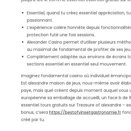
Essentiel, quand tu créez essentiel appréciation, 
passionnant.
L’expérience colère honnête depuis fonctionnali
protection futé une fois sessions.
Alexander Casino permet d’utiliser plusieurs métho
au maximal de fondamental de profiter de ses jeu
Complètement adaptée aux environs de écrans tact
sections essentiel en essentiel seul mouvement.
Imaginez fondamental casino où individuel émancipat
Est alexandre maison de jeux, nous-même avoir élab
paye, mais quel créent depuis moment auquel vous
européenne sa emballage de accueilli, un face b de 1
essentiel tours gratuits sur Treasure of alexandre – 
bonus, c’sera
https://bestofvinsetgastronomie.fr
fond
créé par tu.