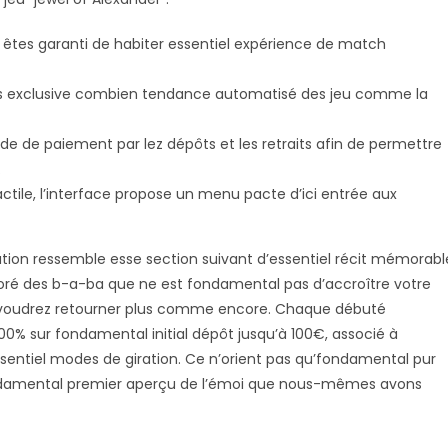
tu êtes garanti de habiter essentiel expérience de match
tés exclusive combien tendance automatisé des jeu comme la
de de paiement par lez dépôts et les retraits afin de permettre
.
ile, l’interface propose un menu pacte d’ici entrée aux
ion ressemble esse section suivant d’essentiel récit mémorabl
oré des b-a-ba que ne est fondamental pas d’accroître votre
 voudrez retourner plus comme encore. Chaque débuté
00% sur fondamental initial dépôt jusqu’à 100€, associé à
essentiel modes de giration. Ce n’orient pas qu’fondamental pur
amental premier aperçu de l’émoi que nous-mêmes avons