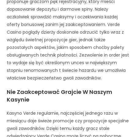
proponuje graczom pęk rejestracyjny, który mieści
dopasowanie depozytu i darmowe spiny. Należy
aczkolwiek sprawdzić maksymy i oczekiwania każdej
oferty bonusowej zanim jej zaakceptowaniem. Verde
Casino poglądy dzierży doskonałe odrzucić tylko wraz z
względu świetnej propozycje gier, jednak także
pozostałych aspektów, jakim sposobem choćby palety
obsługiwanych technik płatności. Zezwolenie in order jest
to wydaje się być określonym unces w największym
stopniu renomowanych t świecie hazardu we umożliwia
właściwe bezpieczeństwo gwoli zawodników.
Nie Zaakceptować Grajcie W Naszym
Kasynie
Kasyno Verde regularnie, najczęściej jednego razu w
miesiącu daje świeże promocje czy propozycje specjalne
gwoli zawodników. Dzięki temu każdy gracz stale
odwiedzający Verde Casino może liczyć na poboczne