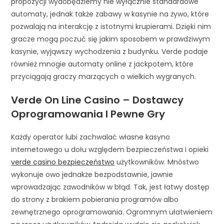
propozycji wydobędziemy nie wyłącznie standardowe
automaty, jednak także zabawy w kasynie na żywo, które
pozwalają na interakcję z istotnymi krupierami. Dzięki nim
gracze mogą poczuć się jakim sposobem w prawdziwym
kasynie, wyjąwszy wychodzenia z budynku. Verde podaje
również mnogie automaty online z jackpotem, które
przyciągają graczy marzących o wielkich wygranych.
Verde On Line Casino – Dostawcy
Oprogramowania I Pewne Gry
Każdy operator lubi zachwalać własne kasyno
internetowego u dołu względem bezpieczeństwa i opieki
verde casino bezpieczeństwo
użytkowników. Mnóstwo
wykonuje owo jednakże bezpodstawnie, jawnie
wprowadzając zawodników w błąd. Tak, jest łatwy dostęp
do strony z brakiem pobierania programów albo
zewnętrznego oprogramowania. Ogromnym ułatwieniem