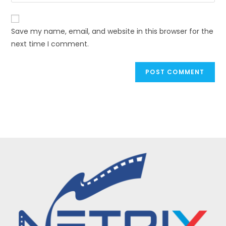
your
comment
to
website
comment
URL
Save my name, email, and website in this browser for the
(optional)
next time I comment.