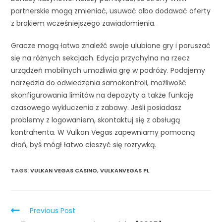
partnerskie mogą zmieniać, usuwać albo dodawać oferty
z brakiem wcześniejszego zawiadomienia.
Gracze mogą łatwo znaleźć swoje ulubione gry i poruszać
się na różnych sekcjach. Edycja przychylna na rzecz
urządzeń mobilnych umożliwia grę w podróży. Podajemy
narzędzia do odwiedzenia samokontroli, możliwość
skonfigurowania limitów na depozyty a także funkcję
czasowego wykluczenia z zabawy. Jeśli posiadasz
problemy z logowaniem, skontaktuj się z obsługą
kontrahenta. W Vulkan Vegas zapewniamy pomocną
dłoń, byś mógł łatwo cieszyć się rozrywką.
TAGS:
VULKAN VEGAS CASINO
,
VULKANVEGAS PL
Read
Previous Post
more