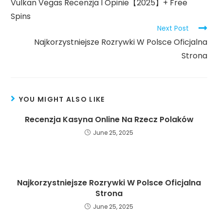
Vulkan Vegas Recenzja I Opinie【2025】+ Free
articles
Spins
Next Post
Najkorzystniejsze Rozrywki W Polsce Oficjalna
Strona
YOU MIGHT ALSO LIKE
Recenzja Kasyna Online Na Rzecz Polaków
June 25, 2025
Najkorzystniejsze Rozrywki W Polsce Oficjalna
Strona
June 25, 2025