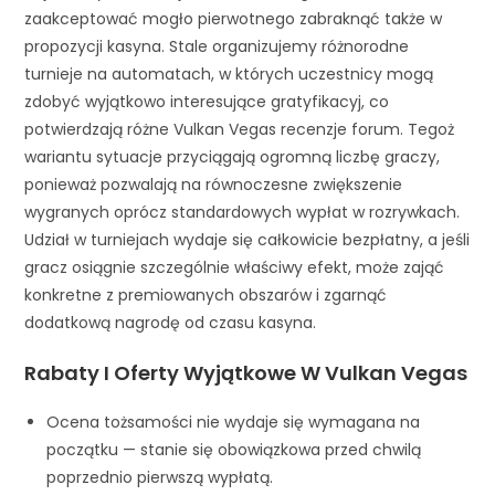
zaakceptować mogło pierwotnego zabraknąć także w
propozycji kasyna. Stale organizujemy różnorodne
turnieje na automatach, w których uczestnicy mogą
zdobyć wyjątkowo interesujące gratyfikacyj, co
potwierdzają różne Vulkan Vegas recenzje forum. Tegoż
wariantu sytuacje przyciągają ogromną liczbę graczy,
ponieważ pozwalają na równoczesne zwiększenie
wygranych oprócz standardowych wypłat w rozrywkach.
Udział w turniejach wydaje się całkowicie bezpłatny, a jeśli
gracz osiągnie szczególnie właściwy efekt, może zająć
konkretne z premiowanych obszarów i zgarnąć
dodatkową nagrodę od czasu kasyna.
Rabaty I Oferty Wyjątkowe W Vulkan Vegas
Ocena tożsamości nie wydaje się wymagana na
początku — stanie się obowiązkowa przed chwilą
poprzednio pierwszą wypłatą.