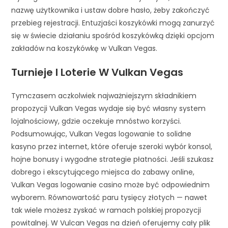
nazwę użytkownika i ustaw dobre hasło, żeby zakończyć
przebieg rejestracji. Entuzjaści koszykówki mogą zanurzyć
się w świecie działaniu spośród koszykówką dzięki opcjom
zakładów na koszykówkę w Vulkan Vegas.
Turnieje I Loterie W Vulkan Vegas
Tymczasem aczkolwiek najważniejszym składnikiem
propozycji Vulkan Vegas wydaje się być własny system
lojalnościowy, gdzie oczekuje mnóstwo korzyści.
Podsumowując, Vulkan Vegas logowanie to solidne
kasyno przez internet, które oferuje szeroki wybór konsol,
hojne bonusy i wygodne strategie płatności. Jeśli szukasz
dobrego i ekscytującego miejsca do zabawy online,
Vulkan Vegas logowanie casino może być odpowiednim
wyborem. Równowartość paru tysięcy złotych — nawet
tak wiele możesz zyskać w ramach polskiej propozycji
powitalnej. W Vulcan Vegas na dzień oferujemy cały plik