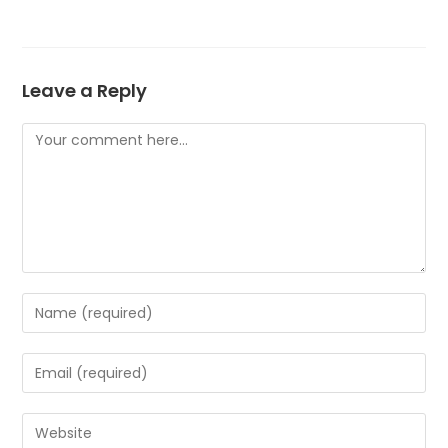
Leave a Reply
Comment
Enter
your
name
Enter
or
your
username
email
Enter
to
address