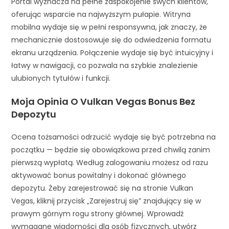
Portal wyznacza na pełne zaspokojenie swych klientów,
oferując wsparcie na najwyższym pułapie. Witryna
mobilna wydaje się w pełni responsywna, jak znaczy, że
mechanicznie dostosowuje się do odwiedzenia formatu
ekranu urządzenia. Połączenie wydaje się być intuicyjny i
łatwy w nawigacji, co pozwala na szybkie znalezienie
ulubionych tytułów i funkcji.
Moja Opinia O Vulkan Vegas Bonus Bez
Depozytu
Ocena tożsamości odrzucić wydaje się być potrzebna na
początku — będzie się obowiązkowa przed chwilą zanim
pierwszą wypłatą. Według zalogowaniu możesz od razu
aktywować bonus powitalny i dokonać głównego
depozytu. Żeby zarejestrować się na stronie Vulkan
Vegas, kliknij przycisk „Zarejestruj się” znajdujący się w
prawym górnym rogu strony głównej. Wprowadź
wymagane wiadomości dla osób fizycznych, utwórz