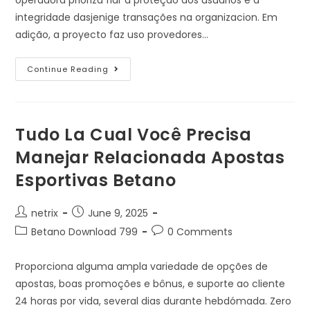
operadora prioriza fiar a proteção dos usuários e a
integridade dasjenige transações na organizacion. Em
adição, a proyecto faz uso provedores…
Betano
Continue Reading
Software:
Tais
Como
Baixar
E
Fazer
Tudo La Cual Você Precisa
Manuseio
De
Manejar Relacionada Apostas
O
Aplicativo
Esportivas Betano
Post
Post
netrix
June 9, 2025
author:
published:
Post
Post
Betano Download 799
0 Comments
category:
comments:
Proporciona alguma ampla variedade de opções de
apostas, boas promoções e bônus, e suporte ao cliente
24 horas por vida, several dias durante hebdómada. Zero