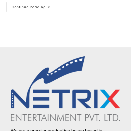
Betano
Continue Reading
Coger:
Tais
Como
Começar
A
Dar
Neste
Momento
Ainda
We are a premier production house based in