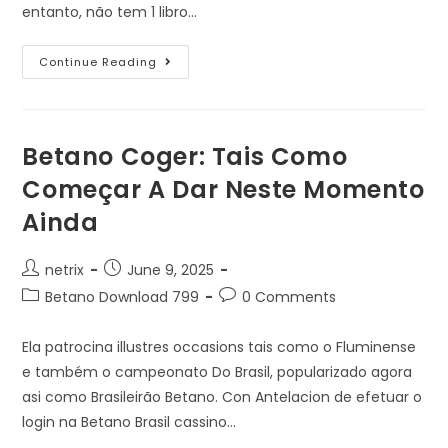
entanto, não tem 1 libro…
Tudo
Continue Reading
La
Cual
Você
Precisa
Manejar
Relacionada
Betano Coger: Tais Como
Apostas
Esportivas
Começar A Dar Neste Momento
Betano
Ainda
Post
Post
netrix
June 9, 2025
author:
published:
Post
Post
Betano Download 799
0 Comments
category:
comments:
Ela patrocina illustres occasions tais como o Fluminense
e também o campeonato Do Brasil, popularizado agora
asi como Brasileirão Betano. Con Antelacion de efetuar o
login na Betano Brasil cassino…