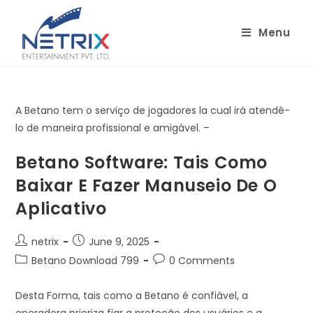
Skip
to
Menu
content
A Betano tem o serviço de jogadores la cual irá atendê-
lo de maneira profissional e amigável. –
Betano Software: Tais Como
Baixar E Fazer Manuseio De O
Aplicativo
Post
Post
netrix
June 9, 2025
author:
published:
Post
Post
Betano Download 799
0 Comments
category:
comments:
Desta Forma, tais como a Betano é confiável, a