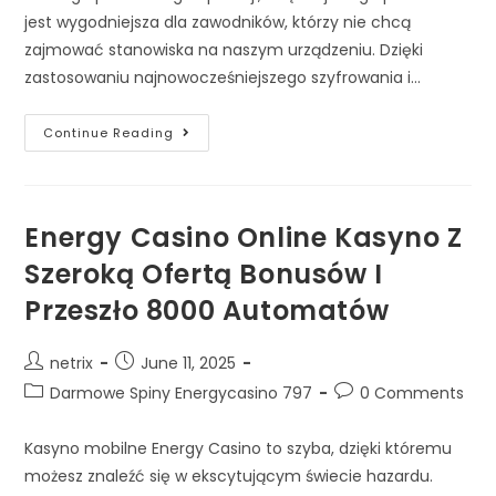
jest wygodniejsza dla zawodników, którzy nie chcą
zajmować stanowiska na naszym urządzeniu. Dzięki
zastosowaniu najnowocześniejszego szyfrowania i…
Energy
Continue Reading
Casino
️
100%
Do
Odwiedzenia
Jednej
Energy Casino Online Kasyno Z
Pięć
Stów
Szeroką Ofertą Bonusów I
Zł
I
Przeszło 8000 Automatów
300
Fs
+
Trzydzieści
Post
Post
netrix
June 11, 2025
Fs
Bez
author:
published:
Post
Post
Darmowe Spiny Energycasino 797
0 Comments
Depozytu
category:
comments:
Kasyno mobilne Energy Casino to szyba, dzięki któremu
możesz znaleźć się w ekscytującym świecie hazardu.