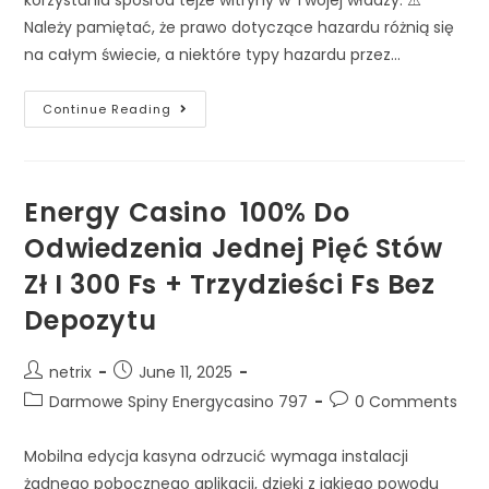
korzystania spośród tejże witryny w Twojej władzy. ⚠️
Należy pamiętać, że prawo dotyczące hazardu różnią się
na całym świecie, a niektóre typy hazardu przez…
Bonus
Continue Reading
Do
Odwiedzenia
1-
Wszą
000
Zł
Energy Casino ️ 100% Do
W
Energycasino
Odwiedzenia Jednej Pięć Stów
Nasz
Kraj
Zł I 300 Fs + Trzydzieści Fs Bez
Depozytu
Post
Post
netrix
June 11, 2025
author:
published:
Post
Post
Darmowe Spiny Energycasino 797
0 Comments
category:
comments:
Mobilna edycja kasyna odrzucić wymaga instalacji
żadnego pobocznego aplikacji, dzięki z jakiego powodu