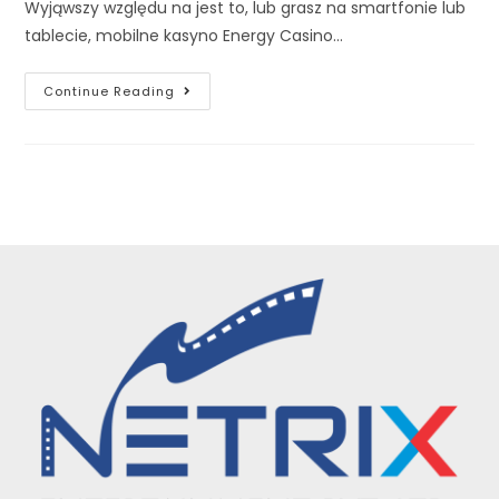
Wyjąwszy względu na jest to, lub grasz na smartfonie lub
tablecie, mobilne kasyno Energy Casino…
Energy
Continue Reading
Casino
Online
Kasyno
Z
Szeroką
Ofertą
Bonusów
I
Przeszło
8000
Automatów