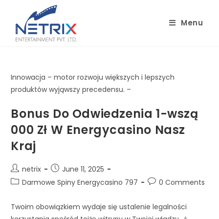
Skip
to
Menu
content
Innowacja – motor rozwoju większych i lepszych
produktów wyjąwszy precedensu. –
Bonus Do Odwiedzenia 1-wszą
000 Zł W Energycasino Nasz
Kraj
Post
Post
netrix
June 11, 2025
author:
published:
Post
Post
Darmowe Spiny Energycasino 797
0 Comments
category:
comments:
Twoim obowiązkiem wydaje się ustalenie legalności