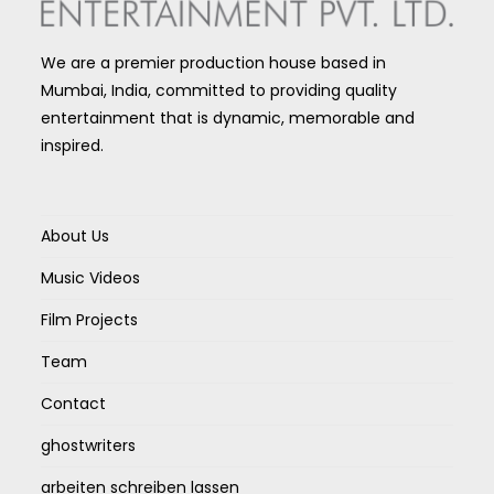
We are a premier production house based in
Mumbai, India, committed to providing quality
entertainment that is dynamic, memorable and
inspired.
About Us
Music Videos
Film Projects
Team
Contact
ghostwriters
arbeiten schreiben lassen