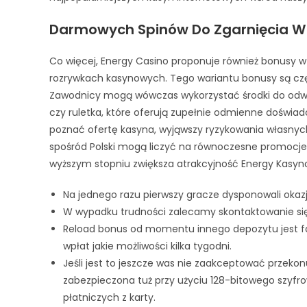
Darmowych Spinów Do Zgarnięcia W
Co więcej, Energy Casino proponuje również bonusy 
rozrywkach kasynowych. Tego wariantu bonusy są częs
Zawodnicy mogą wówczas wykorzystać środki do odwie
czy ruletka, które oferują zupełnie odmienne doświa
poznać ofertę kasyna, wyjąwszy ryzykowania własny
spośród Polski mogą liczyć na równoczesne promocje 
wyższym stopniu zwiększa atrakcyjność Energy Kasyn
Na jednego razu pierwszy gracze dysponowali okazj
W wypadku trudności zalecamy skontaktowanie się 
Reload bonus od momentu innego depozytu jest f
wpłat jakie możliwości kilka tygodni.
Jeśli jest to jeszcze was nie zaakceptować przekon
zabezpieczona tuż przy użyciu 128-bitowego szyfr
płatniczych z karty.