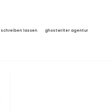
 schreiben lassen
ghostwriter agentur