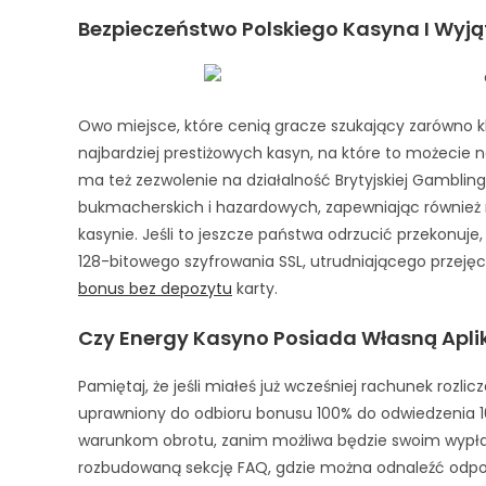
Bezpieczeństwo Polskiego Kasyna I Wyj
Owo miejsce, które cenią gracze szukający zarówno k
najbardziej prestiżowych kasyn, na które to możecie n
ma też zezwolenie na działalność Brytyjskiej Gambli
bukmacherskich i hazardowych, zapewniając również
kasynie. Jeśli to jeszcze państwa odrzucić przekonuj
128-bitowego szyfrowania SSL, utrudniającego przej
bonus bez depozytu
karty.
Czy Energy Kasyno Posiada Własną Apli
Pamiętaj, że jeśli miałeś już wcześniej rachunek roz
uprawniony do odbioru bonusu 100% do odwiedzenia 
warunkom obrotu, zanim możliwa będzie swoim wypłat
rozbudowaną sekcję FAQ, gdzie można odnaleźć odpow