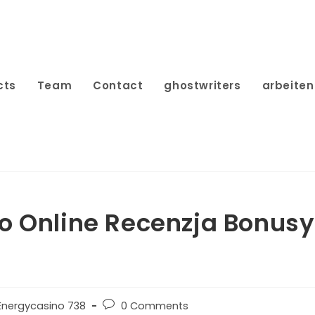
cts
Team
Contact
ghostwriters
arbeiten
o Online Recenzja Bonusy
Post
nergycasino 738
0 Comments