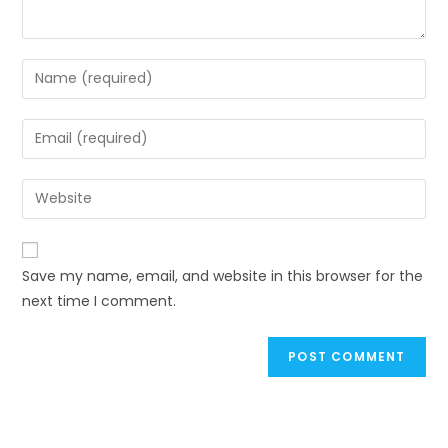
Enter
your
name
Enter
or
your
username
email
Enter
to
address
your
comment
to
website
comment
URL
Save my name, email, and website in this browser for the
(optional)
next time I comment.