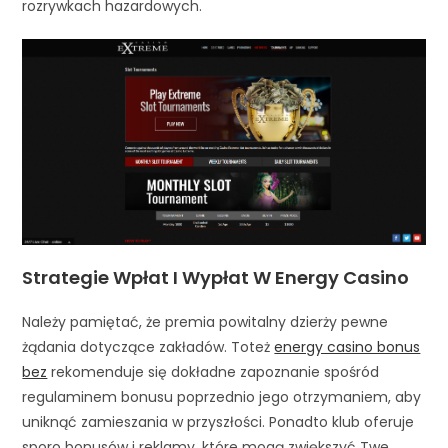
rozrywkach hazardowych.
Strategie Wpłat I Wypłat W Energy Casino
Należy pamiętać, że premia powitalny dzierży pewne
żądania dotyczące zakładów. Toteż
energy casino bonus
bez
rekomenduje się dokładne zapoznanie spośród
regulaminem bonusu poprzednio jego otrzymaniem, aby
uniknąć zamieszania w przyszłości. Ponadto klub oferuje
sporo bonusów i reklamy, które mogą zwiększyć Twe