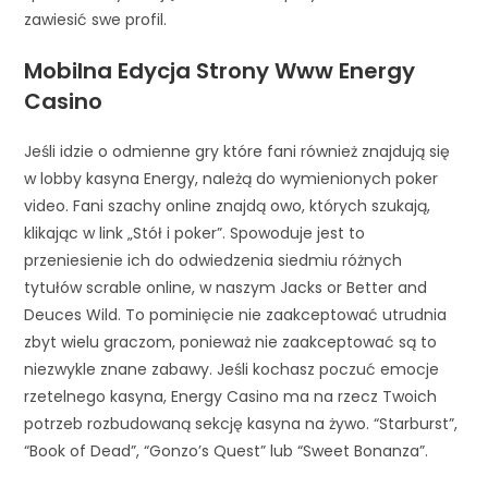
zawiesić swe profil.
Mobilna Edycja Strony Www Energy
Casino
Jeśli idzie o odmienne gry które fani również znajdują się
w lobby kasyna Energy, należą do wymienionych poker
video. Fani szachy online znajdą owo, których szukają,
klikając w link „Stół i poker”. Spowoduje jest to
przeniesienie ich do odwiedzenia siedmiu różnych
tytułów scrable online, w naszym Jacks or Better and
Deuces Wild. To pominięcie nie zaakceptować utrudnia
zbyt wielu graczom, ponieważ nie zaakceptować są to
niezwykle znane zabawy. Jeśli kochasz poczuć emocje
rzetelnego kasyna, Energy Casino ma na rzecz Twoich
potrzeb rozbudowaną sekcję kasyna na żywo. “Starburst”,
“Book of Dead”, “Gonzo’s Quest” lub “Sweet Bonanza”.