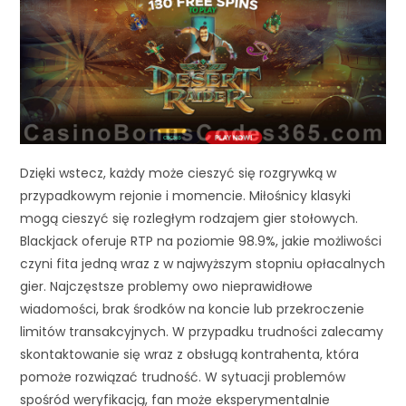
Dzięki wstecz, każdy może cieszyć się rozgrywką w
przypadkowym rejonie i momencie. Miłośnicy klasyki
mogą cieszyć się rozległym rodzajem gier stołowych.
Blackjack oferuje RTP na poziomie 98.9%, jakie możliwości
czyni fita jedną wraz z w najwyższym stopniu opłacalnych
gier. Najczęstsze problemy owo nieprawidłowe
wiadomości, brak środków na koncie lub przekroczenie
limitów transakcyjnych. W przypadku trudności zalecamy
skontaktowanie się wraz z obsługą kontrahenta, która
pomoże rozwiązać trudność. W sytuacji problemów
spośród weryfikacją, fan może eksperymentalnie