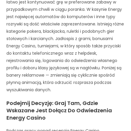
łatwo jest kontynuować grę w preferowane zabawy w
przypadkowym chwili w ciągu poranka. W kasynie Energy
jest najwięcej automatów do komputerów i inne typy
rozrywki są dość właściwie zaprezentowane. Istnieją różne
kategorie pokera, blackjacka, ruletki i podobnych gier
stołowych i karcianych. Jadłospis z grami, bonusami
Energy Casino, turniejami, w który sposób także przyciski
do kontaktu telefonicznego wraz z helpdesk,
rejestrowania się, logowania do odwiedzenia własnego
profilu i doboru klasy językowej są w nagłówku. Poniżej są
banery reklamowe — zmieniają się cyklicznie spośród
płynną animacją, która odrzucić rozprasza podczas
wyszukiwania danych.
Podejmij Decyzję: Graj Tam, Gdzie
Wskazane Jest Dołącz Do Odwiedzenia
Energy Casino
Podczas pracy ponad recenzją Energy Casino