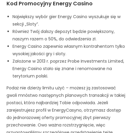
Kod Promocyjny Energy Casino
Największy wybór gier Energy Casino wyszukuje się w
sekcji „Sloty”.
Również Twój dalszy depozyt będzie powiększony,
naszym razem o 50%, do odwiedzenia zł.
Energy Casino zapewnia własnym kontrahentom tylko
wysokiej jakości gry i sloty.
Założone w 2013 r. poprzez Probe Investments Limited,
Energy Casino stało się znane i renomowane na
terytorium polski.
Podaż nie dzierży limitu użyć – możesz ją zastosować
gwoli mnóstwo następnych planowych transakcji w takiej
postaci, która najbardziej Tobie odpowiada. Jeżeli
zarejestrujesz profil w EnergyCasyno, otrzymasz dostęp
do jednorazowej oferty promocyjnej zbyt pierwszy
przechowanie. Owo ważna rozstrzygnięcie, więc
przygotowaliśmy szczegółowe przedstawienie tejże