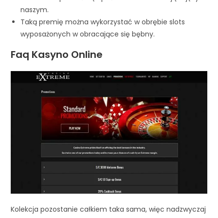
naszym.
Taką premię można wykorzystać w obrębie slots
wyposażonych w obracające się bębny.
Faq Kasyno Online
Kolekcja pozostanie całkiem taka sama, więc nadzwyczaj