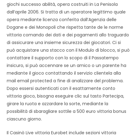
giochi successo abilità, opera costruiti in La Penisola
dall’aprile 2006. Si tratta di un operatore legittimo quale
opera mediante licenza conferita dall’Agenzia delle
Dogane e dei Monopoli che rispetta tante de le norme
vittoria comando dei dati e dei pagamenti allo traguardo
di assicurare una insieme sicurezza dei giocatori. Ci si
può acquistare una stacco con il Modulo di blocco, si può
contattare il supporto con lo scopo di il Passatempo
insicuro, si può accennare se un amico o un parente ha
mediante il gioco contattando il servizio clientela alla
mail email protected a fine di analizzare del problema.
Dopo essersi autenticati con il esattamente conto
vittoria gioco, bisogna eseguire clic sul tasto Partecipa,
girare la ruota e azzardare la sorte, mediante la
possibilità di sbaragliare sottile a 500 euro vittoria bonus
ciascuno giorno.
Il Casinò Live vittoria Eurobet include sezioni vittoria