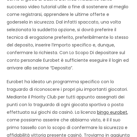
successo video tutorial utile a fine di sostenere al meglio
come registrarsi, apprendere le ultime offerte e
godersela in sicurezza. Dal infatti spaccato, una volta
selezionata la suddetta opzione, si dovrà preferire il
tecnica di erogazione preferito, preferibilmente lo stesso
del deposito, inserire l’importo specifico e, dunque,
confermare la richiesta. Con Lo Scopo Di depositare sul
conto personale Eurobet è sufficiente eseguire il login ed
arrivare alla sezione “Deposita”.
Eurobet ha ideato un programma specifico con lo
traguardo di riconoscere i propri piu importanti giocatori.
Mediante il Priority Club per tutti appunto assegnati dei
punti con lo traguardo di ogni giocata sportiva o posta
effettuata sui giochi da casinò. La licenza
bingo eurobet
,
come possiamo asserire che abbiamo visto, è il il suo
primo tassello con lo scopo di confermare la sicurezza e
affidabilità vittoria presente casinò. Troviamo in aggiunta