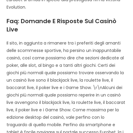
Evolution.
Faq: Domande E Risposte Sul Casinò
Live
Il sito, in aggiunta a rimanere tra i preferiti degli amanti
delle scommesse sportive, ha persino un inappuntabile
casinò, così come possiamo dire che sezioni dedicate al
poker, alle slot, al bingo e a tanti altri giochi. Certi dei
giochi più normali quale possiamo trovare osservando la
un casinò live sono il blackjack live, la roulette live, il
baccarat live, il poker live e i Game Show. \r\nAlcuni dei
giochi più normali quale possiamo reperire in un casinò
live avvengono il blackjack live, la roulette live, il baccarat
live, il poker live e i Game Show. Come massima per la
edizione desktop del casinò, vale perfino con lo
traguardo di quella mobile. Perfino da smartphone e
tablet è facile navigare sul portale successo Eurobet, la i