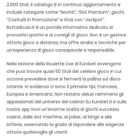
2.000 titoli. Il catalogo è in continuo aggiornamento e
include categorie come “Novità”, “Slot Premium”, giochi
“Costruiti In Promozione” e titoli con “Jackpot”.
Bottadiculo.it è un portale informativo dedicato ai
pronostici sportivi e ai consigli di gioco. Non è un gestore
vittoria gioco a distanza, ma offre analisi e tecniche per
un’esperienza di gioco consapevole e responsabile.
Nella sezione della Roulette Live di Eurobet avvengono
che puoi trovare quasi 50 titoli del celebre gioco in cui
occorre prevedere dove si fermerà la pallina sul disco
rotante. In evidenza ci sono 3 primarie tipi, Francese,
Europea e Americana. Non restano delusi nemmeno gli
appassionati del universo del casinò! Su Eurobet.it e sulle
nostre app trovi un’enorme scelta di giochi successo
casinò, dalle slot machine, al poker, al bingo e alle
lotterie, osservando la grado di rispondere alle esigenze
vittoria qualsivoglia gli utenti.