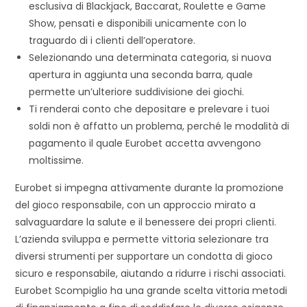
esclusiva di Blackjack, Baccarat, Roulette e Game
Show, pensati e disponibili unicamente con lo
traguardo di i clienti dell’operatore.
Selezionando una determinata categoria, si nuova
apertura in aggiunta una seconda barra, quale
permette un’ulteriore suddivisione dei giochi.
Ti renderai conto che depositare e prelevare i tuoi
soldi non è affatto un problema, perché le modalità di
pagamento il quale Eurobet accetta avvengono
moltissime.
Eurobet si impegna attivamente durante la promozione
del gioco responsabile, con un approccio mirato a
salvaguardare la salute e il benessere dei propri clienti.
L’azienda sviluppa e permette vittoria selezionare tra
diversi strumenti per supportare un condotta di gioco
sicuro e responsabile, aiutando a ridurre i rischi associati.
Eurobet Scompiglio ha una grande scelta vittoria metodi