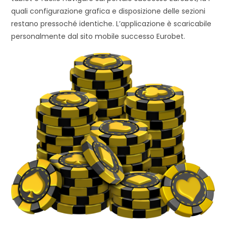
quali configurazione grafica e disposizione delle sezioni
restano pressoché identiche. L’applicazione è scaricabile
personalmente dal sito mobile successo Eurobet.