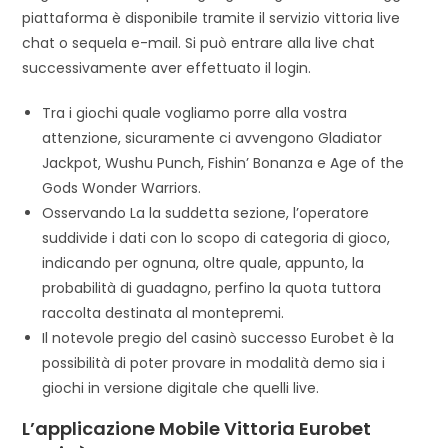
piattaforma è disponibile tramite il servizio vittoria live
chat o sequela e-mail. Si può entrare alla live chat
successivamente aver effettuato il login.
Tra i giochi quale vogliamo porre alla vostra
attenzione, sicuramente ci avvengono Gladiator
Jackpot, Wushu Punch, Fishin’ Bonanza e Age of the
Gods Wonder Warriors.
Osservando La la suddetta sezione, l’operatore
suddivide i dati con lo scopo di categoria di gioco,
indicando per ognuna, oltre quale, appunto, la
probabilità di guadagno, perfino la quota tuttora
raccolta destinata al montepremi.
Il notevole pregio del casinò successo Eurobet è la
possibilità di poter provare in modalità demo sia i
giochi in versione digitale che quelli live.
L’applicazione Mobile Vittoria Eurobet