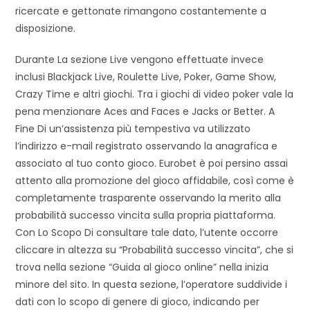
ricercate e gettonate rimangono costantemente a
disposizione.
Durante La sezione Live vengono effettuate invece
inclusi Blackjack Live, Roulette Live, Poker, Game Show,
Crazy Time e altri giochi. Tra i giochi di video poker vale la
pena menzionare Aces and Faces e Jacks or Better. A
Fine Di un’assistenza più tempestiva va utilizzato
l’indirizzo e-mail registrato osservando la anagrafica e
associato al tuo conto gioco. Eurobet è poi persino assai
attento alla promozione del gioco affidabile, così come è
completamente trasparente osservando la merito alla
probabilità successo vincita sulla propria piattaforma.
Con Lo Scopo Di consultare tale dato, l’utente occorre
cliccare in altezza su “Probabilità successo vincita”, che si
trova nella sezione “Guida al gioco online” nella inizia
minore del sito. In questa sezione, l’operatore suddivide i
dati con lo scopo di genere di gioco, indicando per