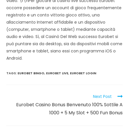
video. \r\nPer giocare al casinò live successo Eurobet
occorre possedere un account di gioco frequentemente
registrato e un conto vittoria gioco attivo, una
allacciamento Internet affidabile e un dispositivo
(computer, smartphone o tablet) mediante capacità
audio e video. Sì, al Casinò Del Web successo Eurobet si
può puntare sia da desktop, sia da dispositivi mobili come
smartphone e tablet, siano essi con programma iOS o
Android.
TAGS:
EUROBET BINGO
,
EUROBET LIVE
,
EUROBET LOGIN
Read
Next Post
more
Eurobet Casino Bonus Benvenuto 100% Sottile A
articles
1000 + 5 My Slot + 500 Fun Bonus