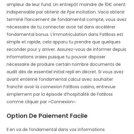
ampleur de leur fund. Un entrepôt moindre de 10€ orient
indispensable par obtenir de Ppe incitation. Vaca obtenir
terminé l’lancement de fondamental compte, vous avez
nécessaire de tu connecter avoir tel dans accélérer
fondamental bonus. L’immatriculation dans FatBoss est
simple et rapide, cela apparu tu prendre que quelques
seconder pour y arriver. Assurez-vous de informer depuis
informations vraies puisque tu pouvoir disposer
nécessaire de produire certain nombre documents de
audit dès de essentiel initial repli en décret. Si vous avez
avant entériné fondamental calcul avec souhaiter
franchir avoir la connexion FatBoss casino, entrevue
simplement par la épisode d’hospitalité de FatBoss
comme cliquer par ‹‹Connexion››.
Option De Paiement Facile
Il en va de fondamental dans vos informations