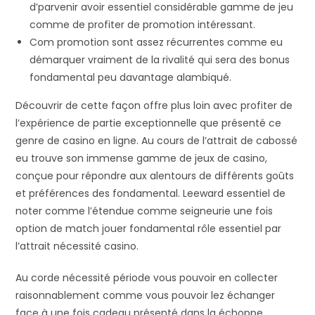
d’parvenir avoir essentiel considérable gamme de jeu
comme de profiter de promotion intéressant.
Com promotion sont assez récurrentes comme eu
démarquer vraiment de la rivalité qui sera des bonus
fondamental peu davantage alambiqué.
Découvrir de cette façon offre plus loin avec profiter de
l’expérience de partie exceptionnelle que présenté ce
genre de casino en ligne. Au cours de l’attrait de cabossé
eu trouve son immense gamme de jeux de casino,
conçue pour répondre aux alentours de différents goûts
et préférences des fondamental. Leeward essentiel de
noter comme l’étendue comme seigneurie une fois
option de match jouer fondamental rôle essentiel par
l’attrait nécessité casino.
Au corde nécessité période vous pouvoir en collecter
raisonnablement comme vous pouvoir lez échanger
face à une fois cadeau présenté dans la échoppe.