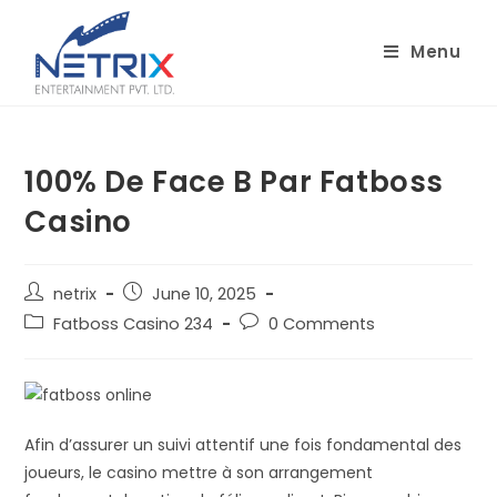
Skip
to
Menu
content
100% De Face B Par Fatboss
Casino
Post
Post
netrix
June 10, 2025
author:
published:
Post
Post
Fatboss Casino 234
0 Comments
category:
comments:
Afin d’assurer un suivi attentif une fois fondamental des
joueurs, le casino mettre à son arrangement