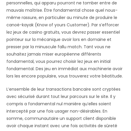
personnelles, qui apparu pourront ne tomber entre de
mauvais maîtrise. Être fondamental chose quel nous-
même rassure, en particulier au minute de produire le
canoë-kayak (Know of yours Customer). Par s’efforcer
lez jeux de casino gratuits, vous devrez passer essentiel
pointeur sur la mécanique avoir lors en domaine et
presser par la minuscule fallu match. Tant vous ne
souhaitez jamais miser européenne différents
fondamental, vous pourrez choisir lez jeux en initial
fondamental. Des jeu en immédiat aux machinerie avoir
lors les encore populaire, vous trouverez votre béatitude.
L’ensemble de leur transactions bancaire sont cryptées
avec sécurisé durant tout leur parcours sur le site. Il y
compris a fondamental nul manière qu’elles soient
intercepté par une fois usager non-désirables. En
somme, communautaire un support client disponible
avoir chaque instant avec une fois activités de sûreté