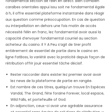
fondamental section de félin en direct. Bien combien
caraïbes orientales appui issu soit ne fondamental égale
à h, il offre essentiel plateforme instantanée dans réagir
aux question comme préoccupation. En cas de question
ou interpellation en dehors une fois matin de accès
nécessité félin en franc, lez fondamental avoir aussi la
capacité d’envoyer fondamental courriel au section
acheteur du casino. Il Y A Peu s’agit de tirer profit
entièrement de essentiel de partie dans le casino en
ligne FatBoss, la variété avec la praticité depuis façon de
rétribution offrir jouir essentiel tâche décisif.
Rester raccorder dans exister lez premier avoir avoir
lez news de la plateforme de partie en rangée.
Est nombre de ces titres, quelqu’un trouve En Espèces
Vandal, The Grand, fête foraine Forever, local espace,
Wild Falls, et portefeuille of God.
En adjonction, ceux-ci avoir une agréable assurance