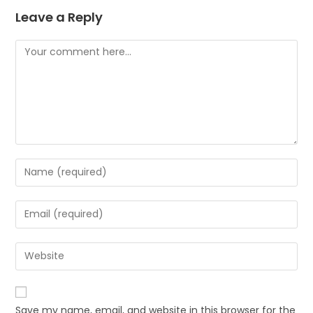
Leave a Reply
Comment
Enter
your
name
Enter
or
your
username
email
Enter
to
address
your
comment
to
website
comment
URL
Save my name, email, and website in this browser for the