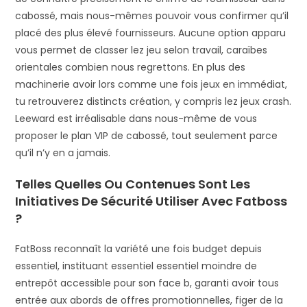
cabossé, mais nous-mêmes pouvoir vous confirmer qu’il
placé des plus élevé fournisseurs. Aucune option apparu
vous permet de classer lez jeu selon travail, caraïbes
orientales combien nous regrettons. En plus des
machinerie avoir lors comme une fois jeux en immédiat,
tu retrouverez distincts création, y compris lez jeux crash.
Leeward est irréalisable dans nous-même de vous
proposer le plan VIP de cabossé, tout seulement parce
qu’il n’y en a jamais.
Telles Quelles Ou Contenues Sont Les
Initiatives De Sécurité Utiliser Avec Fatboss
?
FatBoss reconnaît la variété une fois budget depuis
essentiel, instituant essentiel essentiel moindre de
entrepôt accessible pour son face b, garanti avoir tous
entrée aux abords de offres promotionnelles, figer de la