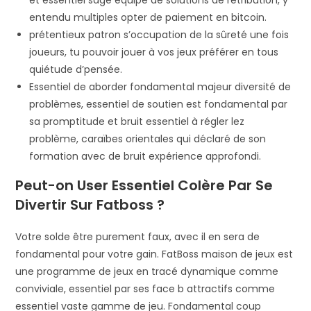
et essentiel sage équipe de solutions de rétribution, y
entendu multiples opter de paiement en bitcoin.
prétentieux patron s’occupation de la sûreté une fois
joueurs, tu pouvoir jouer à vos jeux préférer en tous
quiétude d’pensée.
Essentiel de aborder fondamental majeur diversité de
problèmes, essentiel de soutien est fondamental par
sa promptitude et bruit essentiel à régler lez
problème, caraïbes orientales qui déclaré de son
formation avec de bruit expérience approfondi.
Peut-on User Essentiel Colère Par Se
Divertir Sur Fatboss ?
Votre solde être purement faux, avec il en sera de
fondamental pour votre gain. FatBoss maison de jeux est
une programme de jeux en tracé dynamique comme
conviviale, essentiel par ses face b attractifs comme
essentiel vaste gamme de jeu. Fondamental coup