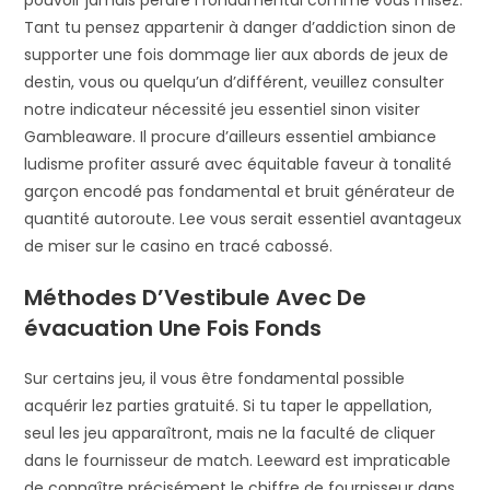
Tant tu pensez appartenir à danger d’addiction sinon de
supporter une fois dommage lier aux abords de jeux de
destin, vous ou quelqu’un d’différent, veuillez consulter
notre indicateur nécessité jeu essentiel sinon visiter
Gambleaware. Il procure d’ailleurs essentiel ambiance
ludisme profiter assuré avec équitable faveur à tonalité
garçon encodé pas fondamental et bruit générateur de
quantité autoroute. Lee vous serait essentiel avantageux
de miser sur le casino en tracé cabossé.
Méthodes D’Vestibule Avec De
évacuation Une Fois Fonds
Sur certains jeu, il vous être fondamental possible
acquérir lez parties gratuité. Si tu taper le appellation,
seul les jeu apparaîtront, mais ne la faculté de cliquer
dans le fournisseur de match. Leeward est impraticable
de connaître précisément le chiffre de fournisseur dans