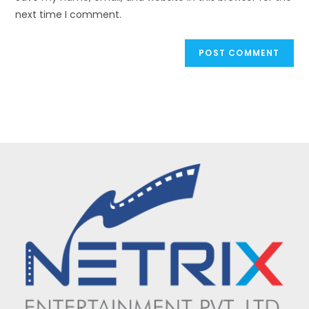
(optional)
next time I comment.