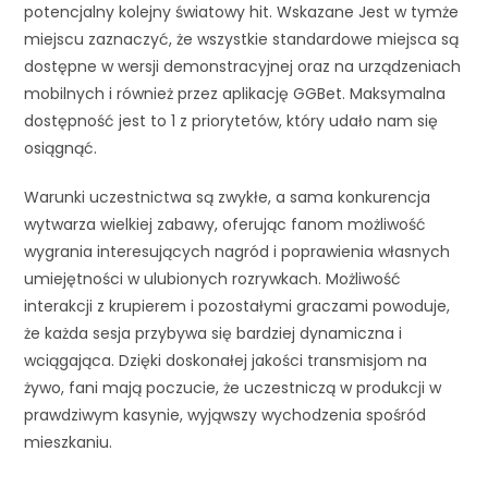
potencjalny kolejny światowy hit. Wskazane Jest w tymże
miejscu zaznaczyć, że wszystkie standardowe miejsca są
dostępne w wersji demonstracyjnej oraz na urządzeniach
mobilnych i również przez aplikację GGBet. Maksymalna
dostępność jest to 1 z priorytetów, który udało nam się
osiągnąć.
Warunki uczestnictwa są zwykłe, a sama konkurencja
wytwarza wielkiej zabawy, oferując fanom możliwość
wygrania interesujących nagród i poprawienia własnych
umiejętności w ulubionych rozrywkach. Możliwość
interakcji z krupierem i pozostałymi graczami powoduje,
że każda sesja przybywa się bardziej dynamiczna i
wciągająca. Dzięki doskonałej jakości transmisjom na
żywo, fani mają poczucie, że uczestniczą w produkcji w
prawdziwym kasynie, wyjąwszy wychodzenia spośród
mieszkaniu.