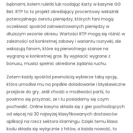
bębnami, kołem ruletki lub rozdając karty w kasynie GG
Bet. RTP to to projekt określający procentowy wskaźnik
potencjalnego zwrotu pieniędzy, których fani mogą
oczekiwać spośród zainwestowanych pieniędzy w
dłuższym sezonie okresu. Wartości RTP mogą się różnić w
zależności od konkretnej zabawy i wariantu rozrywki, ale
wskazują fanom, które są pierwotnego szanse na
wygraną w konkretnej grze. By wypłacić wygrane z
bonusu, musisz spełnić określone żądania ruchu.
Zatem każdy spośród pewnością wybierze taką opcję,
która umożliwi mu na prędkie doładowanie i błyskawiczne
przejście do gry. Jeśli chodzi o możliwości partii, to
powinno się przyznać, że i tu posiadamy się czym
pochwalić. Online kasyno składa się z gier pochodzących
od więcej niż 30 najwyżej klasyfikowanych dostawców
aplikacji na rzecz sektora iGamingu. Dzięki temu klasa
kodu składa się wyłącznie z hitów, a każda nowość, to