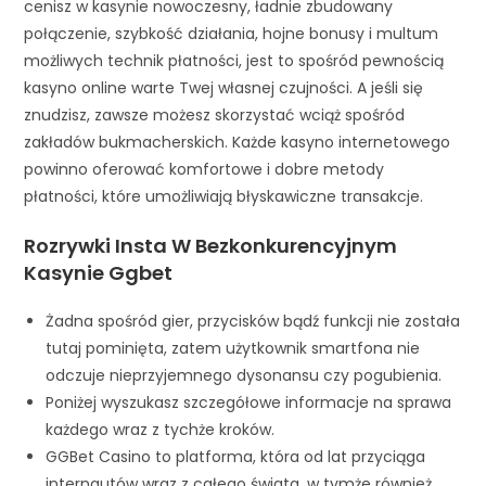
cenisz w kasynie nowoczesny, ładnie zbudowany
połączenie, szybkość działania, hojne bonusy i multum
możliwych technik płatności, jest to spośród pewnością
kasyno online warte Twej własnej czujności. A jeśli się
znudzisz, zawsze możesz skorzystać wciąż spośród
zakładów bukmacherskich. Każde kasyno internetowego
powinno oferować komfortowe i dobre metody
płatności, które umożliwiają błyskawiczne transakcje.
Rozrywki Insta W Bezkonkurencyjnym
Kasynie Ggbet
Żadna spośród gier, przycisków bądź funkcji nie została
tutaj pominięta, zatem użytkownik smartfona nie
odczuje nieprzyjemnego dysonansu czy pogubienia.
Poniżej wyszukasz szczegółowe informacje na sprawa
każdego wraz z tychże kroków.
GGBet Casino to platforma, która od lat przyciąga
internautów wraz z całego świata, w tymże również