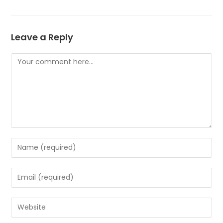
Leave a Reply
Comment
Enter
your
name
Enter
or
your
username
email
Enter
to
address
your
comment
to