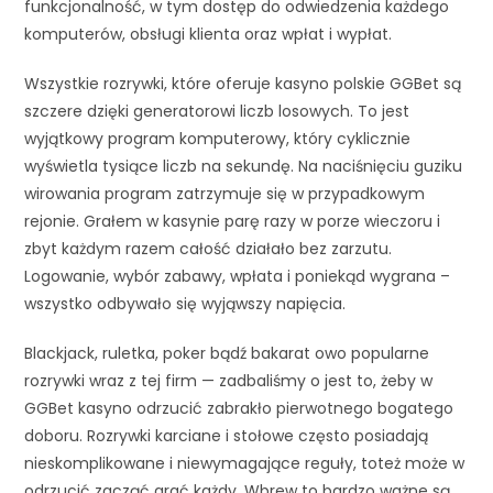
funkcjonalność, w tym dostęp do odwiedzenia każdego
komputerów, obsługi klienta oraz wpłat i wypłat.
Wszystkie rozrywki, które oferuje kasyno polskie GGBet są
szczere dzięki generatorowi liczb losowych. To jest
wyjątkowy program komputerowy, który cyklicznie
wyświetla tysiące liczb na sekundę. Na naciśnięciu guziku
wirowania program zatrzymuje się w przypadkowym
rejonie. Grałem w kasynie parę razy w porze wieczoru i
zbyt każdym razem całość działało bez zarzutu.
Logowanie, wybór zabawy, wpłata i poniekąd wygrana –
wszystko odbywało się wyjąwszy napięcia.
Blackjack, ruletka, poker bądź bakarat owo popularne
rozrywki wraz z tej firm — zadbaliśmy o jest to, żeby w
GGBet kasyno odrzucić zabrakło pierwotnego bogatego
doboru. Rozrywki karciane i stołowe często posiadają
nieskomplikowane i niewymagające reguły, toteż może w
odrzucić zacząć grać każdy. Wbrew to bardzo ważne są