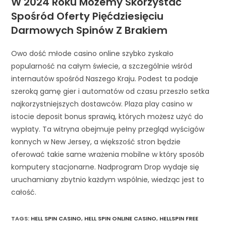
W 2024 Roku Możemy Skorzystać
Spośród Oferty Pięćdziesięciu
Darmowych Spinów Z Brakiem
Owo dość młode casino online szybko zyskało
popularność na całym świecie, a szczególnie wśród
internautów spośród Naszego Kraju. Podest ta podaje
szeroką gamę gier i automatów od czasu przeszło setka
najkorzystniejszych dostawców. Plaza play casino w
istocie deposit bonus sprawią, których możesz użyć do
wypłaty. Ta witryna obejmuje pełny przegląd wyścigów
konnych w New Jersey, a większość stron będzie
oferować takie same wrażenia mobilne w który sposób
komputery stacjonarne. Nadprogram Drop wydaje się
uruchamiany zbytnio każdym wspólnie, wiedząc jest to
całość.
TAGS:
HELL SPIN CASINO
,
HELL SPIN ONLINE CASINO
,
HELLSPIN FREE