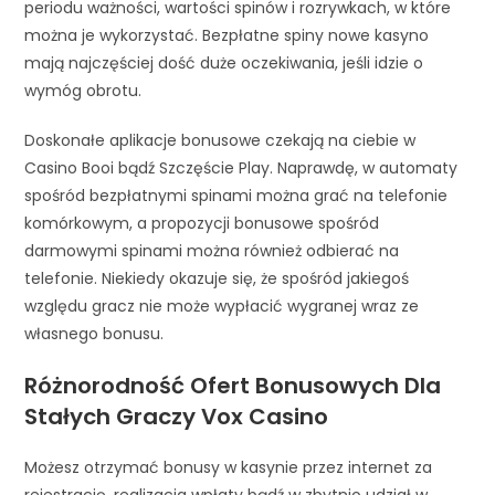
periodu ważności, wartości spinów i rozrywkach, w które
można je wykorzystać. Bezpłatne spiny nowe kasyno
mają najczęściej dość duże oczekiwania, jeśli idzie o
wymóg obrotu.
Doskonałe aplikacje bonusowe czekają na ciebie w
Casino Booi bądź Szczęście Play. Naprawdę, w automaty
spośród bezpłatnymi spinami można grać na telefonie
komórkowym, a propozycji bonusowe spośród
darmowymi spinami można również odbierać na
telefonie. Niekiedy okazuje się, że spośród jakiegoś
względu gracz nie może wypłacić wygranej wraz ze
własnego bonusu.
Różnorodność Ofert Bonusowych Dla
Stałych Graczy Vox Casino
Możesz otrzymać bonusy w kasynie przez internet za
rejestrację, realizacja wpłaty bądź w zbytnio udział w