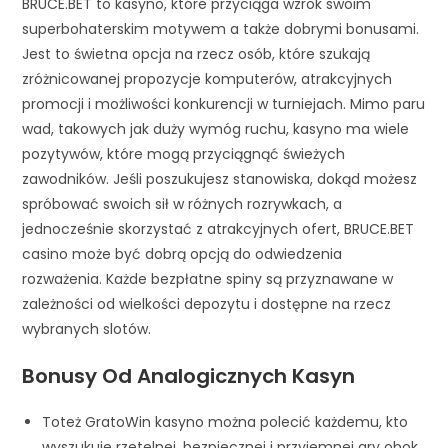
BRUCE.BET to kasyno, które przyciąga wzrok swoim
superbohaterskim motywem a także dobrymi bonusami.
Jest to świetna opcja na rzecz osób, które szukają
zróżnicowanej propozycje komputerów, atrakcyjnych
promocji i możliwości konkurencji w turniejach. Mimo paru
wad, takowych jak duży wymóg ruchu, kasyno ma wiele
pozytywów, które mogą przyciągnąć świeżych
zawodników. Jeśli poszukujesz stanowiska, dokąd możesz
spróbować swoich sił w różnych rozrywkach, a
jednocześnie skorzystać z atrakcyjnych ofert, BRUCE.BET
casino może być dobrą opcją do odwiedzenia
rozważenia. Każde bezpłatne spiny są przyznawane w
zależności od wielkości depozytu i dostępne na rzecz
wybranych slotów.
Bonusy Od Analogicznych Kasyn
Toteż GratoWin kasyno można polecić każdemu, kto
wyszukuje rzetelnej, bezpiecznej i przyjemnej gry obok