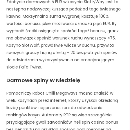
Zdobycie darmowych 5 EUR w kasynie SlottyWay jest to
następna nadzwyczaj kusząca podaż od tego świetnego
kasyna. Maksymalna suma wygranej kosztuje 100%
wartości bonusu, jakie możliwości oznacza pięć EUR. By
wypłacić środki osiągnięte spośród tegoż bonusu, gracz
ma obowiązek spełnić warunek ruchu wynoszący ×75.
Kasyno SlotWolf, prawdziwie wilcze w duchu, przywita
świeżych graczy hojną ofertą – 20 bezpłatnych spinów
do odwiedzenia wykorzystywania na emocjonującym
slocie FaFa Twins.
Darmowe Spiny W Niedzielę
Pomocniczy Robot Chilli Megaways można znaleźć w
wielu kasynach przez internet, którzy uzyskali określoną
liczbę punktów i są przenoszeni do odwiedzenia
rankingów kasyn. Automaty RTP są więc szczególnie
przyciągające gwoli zawodników, hell spin casino bonus
bez depozytu na przykład spośród gold member na