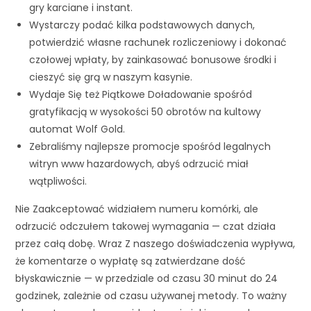
gry karciane i instant.
Wystarczy podać kilka podstawowych danych,
potwierdzić własne rachunek rozliczeniowy i dokonać
czołowej wpłaty, by zainkasować bonusowe środki i
cieszyć się grą w naszym kasynie.
Wydaje Się też Piątkowe Doładowanie spośród
gratyfikacją w wysokości 50 obrotów na kultowy
automat Wolf Gold.
Zebraliśmy najlepsze promocje spośród legalnych
witryn www hazardowych, abyś odrzucić miał
wątpliwości.
Nie Zaakceptować widziałem numeru komórki, ale
odrzucić odczułem takowej wymagania — czat działa
przez całą dobę. Wraz Z naszego doświadczenia wypływa,
że komentarze o wypłatę są zatwierdzane dość
błyskawicznie — w przedziale od czasu 30 minut do 24
godzinek, zależnie od czasu używanej metody. To ważny