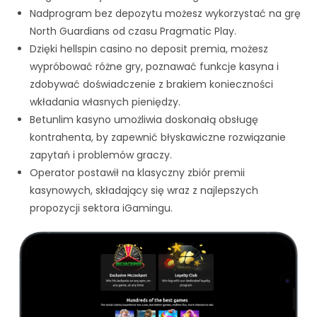
Nadprogram bez depozytu możesz wykorzystać na grę
North Guardians od czasu Pragmatic Play.
Dzięki hellspin casino no deposit premia, możesz
wypróbować różne gry, poznawać funkcje kasyna i
zdobywać doświadczenie z brakiem konieczności
wkładania własnych pieniędzy.
Betunlim kasyno umożliwia doskonałą obsługę
kontrahenta, by zapewnić błyskawiczne rozwiązanie
zapytań i problemów graczy.
Operator postawił na klasyczny zbiór premii
kasynowych, składający się wraz z najlepszych
propozycji sektora iGamingu.