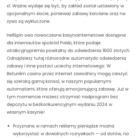
x1. Ważne wydaje się być, by zakład został ustawiony w
opcjonalnym slocie, ponieważ zabawy karciane oraz na
żywo są wykluczone.
HellSpin owo nowoczesne kasynointernetowe dostępne
dla internautów spośród Polski, które podaje
atrakcyjnypremia powitalny do odwiedzenia 1600 złotych.
Odnajdziesz tutaj różnorodne automatydo odwiedzenia
zabawy i inne postaci uciechy internetowego. W
Betunlim casino przez internet zawodnicy mogą cieszyć
się szeroką gamą konsol, w naszym popularnymi
automatami, które oferują emocjonującą zabawę. Już w
tym momencie możesz otrzymać nadprogram bez
depozytu w bezkonkurencyjnym wydaniu 2024 w
własnym kasynie!
Przyznane w ramach reklamy pieniądze można
wykorzystać w dowolnych rozrywkach — od slotów, na