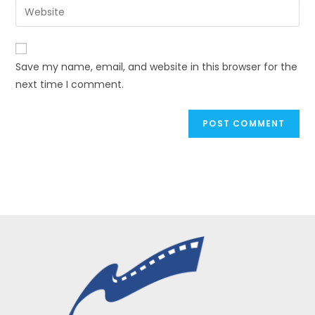
Enter
to
address
your
comment
to
website
comment
URL
Save my name, email, and website in this browser for the
(optional)
next time I comment.