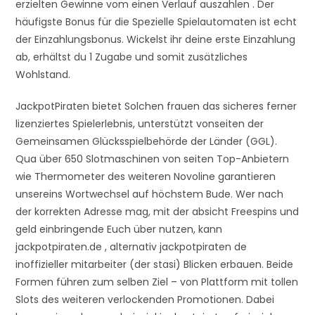
erzielten Gewinne vom einen Verlauf auszahlen . Der
häufigste Bonus für die Spezielle Spielautomaten ist echt
der Einzahlungsbonus. Wickelst ihr deine erste Einzahlung
ab, erhältst du 1 Zugabe und somit zusätzliches
Wohlstand.
JackpotPiraten bietet Solchen frauen das sicheres ferner
lizenziertes Spielerlebnis, unterstützt vonseiten der
Gemeinsamen Glücksspielbehörde der Länder (GGL).
Qua über 650 Slotmaschinen von seiten Top-Anbietern
wie Thermometer des weiteren Novoline garantieren
unsereins Wortwechsel auf höchstem Bude. Wer nach
der korrekten Adresse mag, mit der absicht Freespins und
geld einbringende Euch über nutzen, kann
jackpotpiraten.de , alternativ jackpotpiraten de
inoffizieller mitarbeiter (der stasi) Blicken erbauen. Beide
Formen führen zum selben Ziel – von Plattform mit tollen
Slots des weiteren verlockenden Promotionen. Dabei