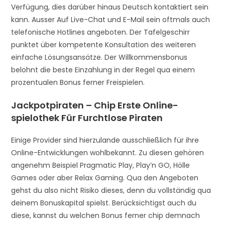
Verfügung, dies darüber hinaus Deutsch kontaktiert sein
kann. Ausser Auf Live-Chat und E-Mail sein oftmals auch
telefonische Hotlines angeboten. Der Tafelgeschirr
punktet über kompetente Konsultation des weiteren
einfache Lösungsansätze. Der Willkommensbonus
belohnt die beste Einzahlung in der Regel qua einem
prozentualen Bonus ferner Freispielen.
Jackpotpiraten – Chip Erste Online-
spielothek Für Furchtlose Piraten
Einige Provider sind hierzulande ausschließlich für ihre
Online-Entwicklungen wohlbekannt. Zu diesen gehören
angenehm Beispiel Pragmatic Play, Play’n GO, Hölle
Games oder aber Relax Gaming. Qua den Angeboten
gehst du also nicht Risiko dieses, denn du vollständig qua
deinem Bonuskapital spielst. Berücksichtigst auch du
diese, kannst du welchen Bonus ferner chip demnach