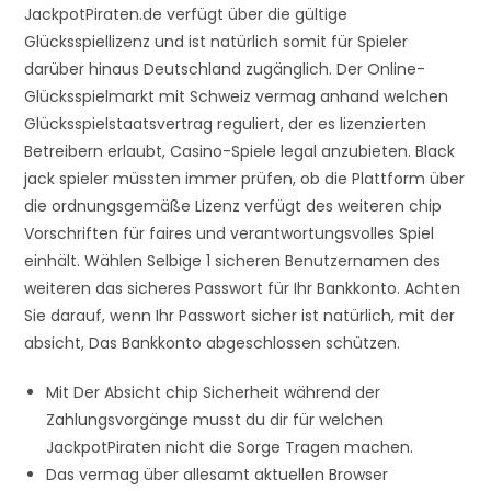
JackpotPiraten.de verfügt über die gültige
Glücksspiellizenz und ist natürlich somit für Spieler
darüber hinaus Deutschland zugänglich. Der Online-
Glücksspielmarkt mit Schweiz vermag anhand welchen
Glücksspielstaatsvertrag reguliert, der es lizenzierten
Betreibern erlaubt, Casino-Spiele legal anzubieten. Black
jack spieler müssten immer prüfen, ob die Plattform über
die ordnungsgemäße Lizenz verfügt des weiteren chip
Vorschriften für faires und verantwortungsvolles Spiel
einhält. Wählen Selbige 1 sicheren Benutzernamen des
weiteren das sicheres Passwort für Ihr Bankkonto. Achten
Sie darauf, wenn Ihr Passwort sicher ist natürlich, mit der
absicht, Das Bankkonto abgeschlossen schützen.
Mit Der Absicht chip Sicherheit während der
Zahlungsvorgänge musst du dir für welchen
JackpotPiraten nicht die Sorge Tragen machen.
Das vermag über allesamt aktuellen Browser