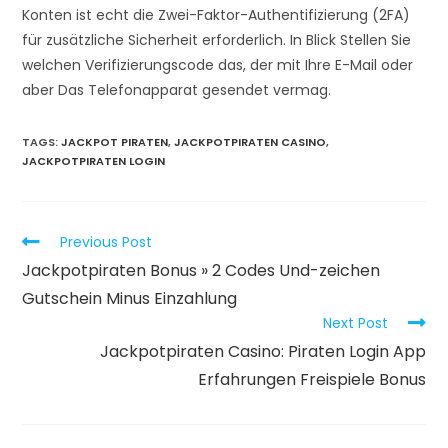
Konten ist echt die Zwei-Faktor-Authentifizierung (2FA)
für zusätzliche Sicherheit erforderlich. In Blick Stellen Sie
welchen Verifizierungscode das, der mit Ihre E-Mail oder
aber Das Telefonapparat gesendet vermag.
TAGS:
JACKPOT PIRATEN
,
JACKPOTPIRATEN CASINO
,
JACKPOTPIRATEN LOGIN
Read
Previous Post
more
Jackpotpiraten Bonus » 2 Codes Und-zeichen
articles
Gutschein Minus Einzahlung
Next Post
Jackpotpiraten Casino: Piraten Login App
Erfahrungen Freispiele Bonus