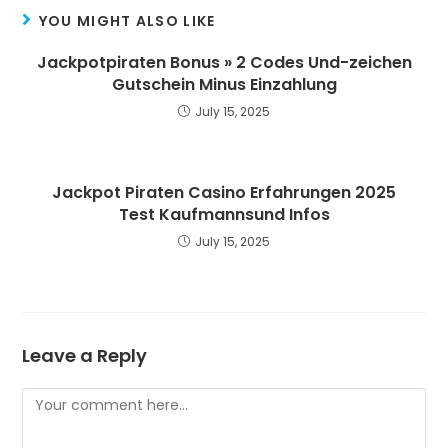
YOU MIGHT ALSO LIKE
Jackpotpiraten Bonus » 2 Codes Und-zeichen
Gutschein Minus Einzahlung
July 15, 2025
Jackpot Piraten Casino Erfahrungen 2025
Test Kaufmannsund Infos
July 15, 2025
Leave a Reply
Comment