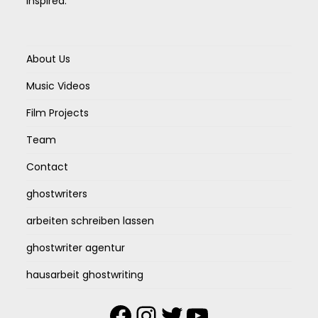
inspired.
About Us
Music Videos
Film Projects
Team
Contact
ghostwriters
arbeiten schreiben lassen
ghostwriter agentur
hausarbeit ghostwriting
Facebook
Instagram
Twitter
YouTube