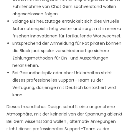
zuhilfenahme von Chat Gern sachverstand wollen
abgeschlossen folgen.
Solange Bis heutzutage entwickelt sich dies virtuelle
Automatenspiel stetig weiter und sorgt mit immerzu
frischen Innovationen für fortlaufende Wortwechsel.
Entsprechend der Anmeldung für Pot piraten können
die Black jack spieler verschiedenartige sichere
Zahlungsmethoden für Ein- und Auszahlungen
heranziehen.
Bei Gesundheitspilz oder aber Unklarheiten steht
dieses professionelles Support-Team zu der
Verfügung, dasjenige mit Deutsch kontaktiert wird
kann.
Dieses freundliches Design schafft eine angenehme
Atmosphäre, mit der keinerlei von der Spannung ablenkt.
Bei Gern wissensstand wollen , alternativ Anregungen
steht dieses professionelles Support-Team zu der