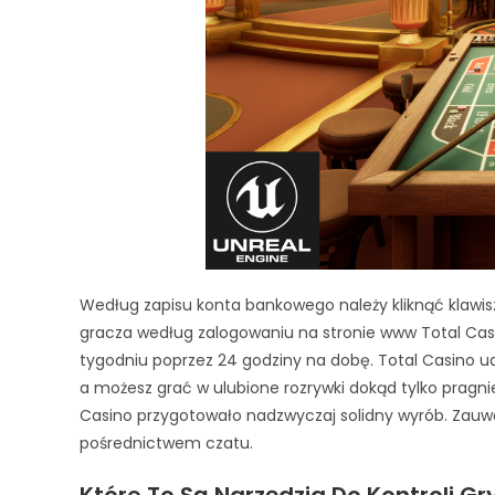
Według zapisu konta bankowego należy kliknąć klawisz
gracza według zalogowaniu na stronie www Total Casin
tygodniu poprzez 24 godziny na dobę. Total Casino ud
a możesz grać w ulubione rozrywki dokąd tylko pragni
Casino przygotowało nadzwyczaj solidny wyrób. Zauwa
pośrednictwem czatu.