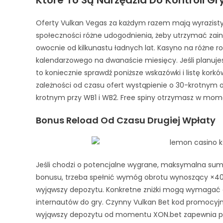
Które To Są Narzędzia Do Kontroli Gr
Oferty Vulkan Vegas za każdym razem mają wyrazisty p
społeczności różne udogodnienia, żeby utrzymać zaint
owocnie od kilkunastu ładnych lat. Kasyno na różne ro
kalendarzowego na dwanaście miesięcy. Jeśli planu
to koniecznie sprawdź poniższe wskazówki i listę korkó
zależności od czasu ofert wystąpienie o 30-krotnym
krotnym przy WB1 i WB2. Free spiny otrzymasz w mo
Bonus Reload Od Czasu Drugiej Wpłaty
Jeśli chodzi o potencjalne wygrane, maksymalna suma
bonusu, trzeba spełnić wymóg obrotu wynoszący ×40.
wyjąwszy depozytu. Konkretne zniżki mogą wymagać o
internautów do gry. Czynny Vulkan Bet kod promocyjn
wyjąwszy depozytu od momentu XON.bet zapewnia pięć