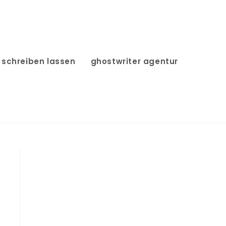
 schreiben lassen
ghostwriter agentur