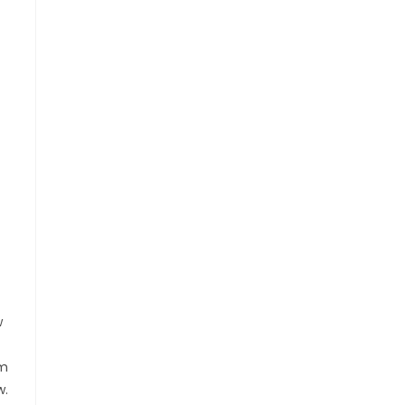
w
am
w.