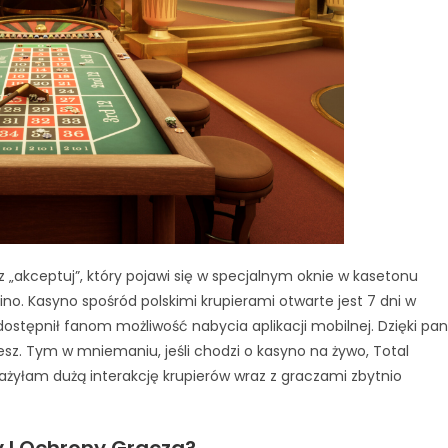
 „akceptuj”, który pojawi się w specjalnym oknie w kasetonu
o. Kasyno spośród polskimi krupierami otwarte jest 7 dni w
ostępnił fanom możliwość nabycia aplikacji mobilnej. Dzięki pan
esz. Tym w mniemaniu, jeśli chodzi o kasyno na żywo, Total
żyłam dużą interakcję krupierów wraz z graczami zbytnio