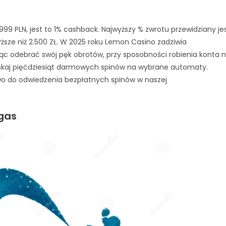
99 PLN, jest to 1% cashback. Najwyższy % zwrotu przewidziany je
ższe niż 2.500 ZŁ. W 2025 roku Lemon Casino zadziwia
odebrać swój pęk obrotów, przy sposobności robienia konta 
skaj pięćdziesiąt darmowych spinów na wybrane automaty.
o do odwiedzenia bezpłatnych spinów w naszej
gas