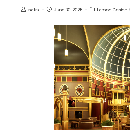
Post
Post
Post
netrix
June 30, 2025
Lemon Casino 5
author:
published:
category: