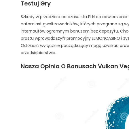
Testuj Gry
Szkody w przedziale od czasu stu PLN do odwiedzenia 9
natomiast gwoli zawodników, których przegrane są wy
internautów ogromnym bonusem bez depozytu. Chcąc 
prostu wprowadź szyfr promocyjny LEMONCASINO i zy
Odrzucić wyłącznie początkujący mogą uzyskać praw
przedsiębiorstwie.
Nasza Opinia O Bonusach Vulkan Ve