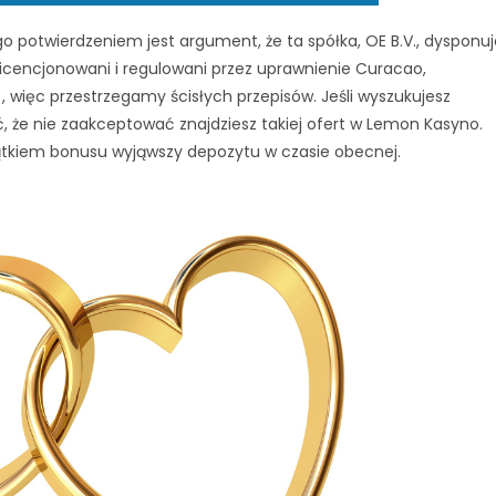
o potwierdzeniem jest argument, że ta spółka, OE B.V., dysponuj
icencjonowani i regulowani przez uprawnienie Curacao,
.), więc przestrzegamy ścisłych przepisów. Jeśli wyszukujesz
 że nie zaakceptować znajdziesz takiej ofert w Lemon Kasyno.
jątkiem bonusu wyjąwszy depozytu w czasie obecnej.