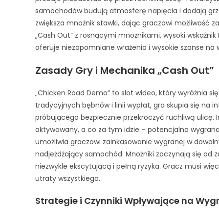
samochodów budują atmosferę napięcia i dodają gr
zwiększa mnożnik stawki, dając graczowi możliwość
„Cash Out” z rosnącymi mnożnikami, wysoki wskaźnik RT
oferuje niezapomniane wrażenia i wysokie szanse na 
Zasady Gry i Mechanika „Cash Out”
„Chicken Road Demo” to slot wideo, który wyróżnia się
tradycyjnych bębnów i linii wypłat, gra skupia się na 
próbującego bezpiecznie przekroczyć ruchliwą ulicę. I
aktywowany, a co za tym idzie – potencjalna wygrana
umożliwia graczowi zainkasowanie wygranej w dowol
nadjeżdżający samochód. Mnożniki zaczynają się od za
niezwykle ekscytującą i pełną ryzyka. Gracz musi wi
utraty wszystkiego.
Strategie i Czynniki Wpływające na Wyg