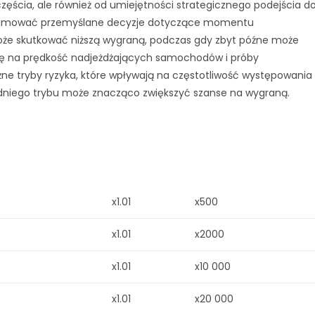
zęścia, ale również od umiejętności strategicznego podejścia d
podejmować przemyślane decyzje dotyczące momentu
oże skutkować niższą wygraną, podczas gdy zbyt późne może
agę na prędkość nadjeżdżających samochodów i próby
różne tryby ryzyka, które wpływają na częstotliwość występowania
iego trybu może znacząco zwiększyć szanse na wygraną.
x1.01
x500
x1.01
x2000
x1.01
x10 000
x1.01
x20 000