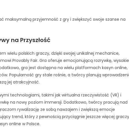
ć maksymalną przyjemność z gry i zwiększyć swoje szanse na
ywy na Przyszłość
m wielu polskich graczy, dzięki swojej unikalnej mechanice,
owi Provably Fair. Gra oferuje emocjonującą rozrywkę, wysokie
odatkowo, gra jest dostępna na wielu platformach kasyn online,
rców. Popularność gry stale rośnie, a twórcy planują wprowadzeni
szą jej atrakcyjność.
ymi technologiami, takimi jak wirtualna rzeczywistość (VR) i
grywkę na nowy poziom immersji. Dodatkowo, twórcy pracują nad
graczom rywalizację ze sobą nawzajem i zwiększą emocje
jący trend, który z pewnością przyciągnie jeszcze więcej graczy
syn online w Polsce.