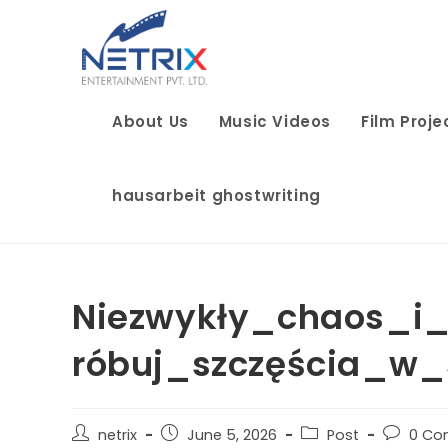
Skip
to
content
About Us
Music Videos
Film Proje
hausarbeit ghostwriting
Niezwykły_chaos_i
róbuj_szczęścia_w_
Post
Post
Post
Post
netrix
June 5, 2026
Post
0 Co