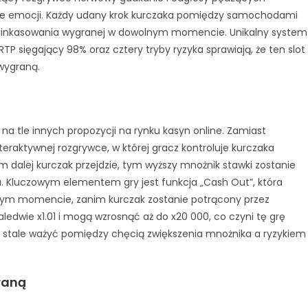
ze emocji. Każdy udany krok kurczaka pomiędzy samochodami
 zainkasowania wygranej w dowolnym momencie. Unikalny system
P sięgający 98% oraz cztery tryby ryzyka sprawiają, że ten slot
wygraną.
 na tle innych propozycji na rynku kasyn online. Zamiast
interaktywnej rozgrywce, w której gracz kontroluje kurczaka
m dalej kurczak przejdzie, tym wyższy mnożnik stawki zostanie
. Kluczowym elementem gry jest funkcja „Cash Out”, która
nym momencie, zanim kurczak zostanie potrącony przez
ledwie x1.01 i mogą wzrosnąć aż do x20 000, co czyni tę grę
ęc stale ważyć pomiędzy chęcią zwiększenia mnożnika a ryzykiem
raną