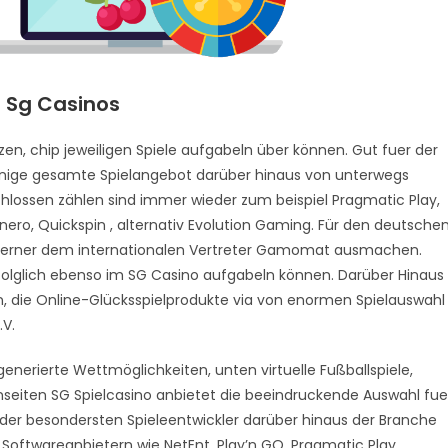
 Sg Casinos
en, chip jeweiligen Spiele aufgabeln über können. Gut fuer der
asjenige gesamte Spielangebot darüber hinaus von unterwegs
hlossen zählen sind immer wieder zum beispiel Pragmatic Play,
nero, Quickspin , alternativ Evolution Gaming. Für den deutsche
f ferner dem internationalen Vertreter Gamomat ausmachen.
 folglich ebenso im SG Casino aufgabeln können. Darüber Hinaus
 die Online-Glücksspielprodukte via von enormen Spielauswahl
.V.
enerierte Wettmöglichkeiten, unten virtuelle Fußballspiele,
nseiten SG Spielcasino anbietet die beeindruckende Auswahl fue
 der besondersten Spieleentwickler darüber hinaus der Branche
 Softwareanbietern wie NetEnt, Play’n GO, Pragmatic Play,