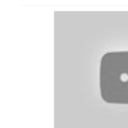
author:
published:
category: