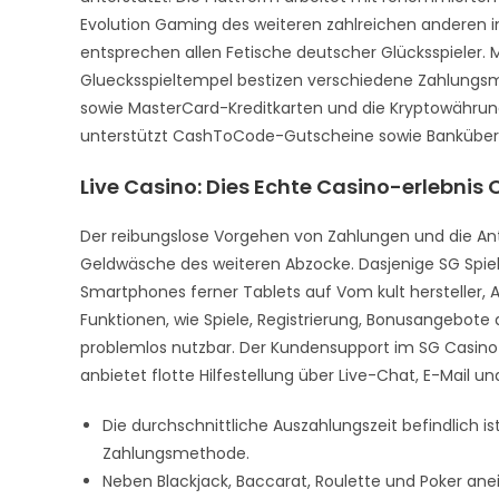
Evolution Gaming des weiteren zahlreichen anderen i
entsprechen allen Fetische deutscher Glücksspieler. Mit
Gluecksspieltempel bestizen verschiedene Zahlungsmö
sowie MasterCard-Kreditkarten und die Kryptowährun
unterstützt CashToCode-Gutscheine sowie Banküberwe
Live Casino: Dies Echte Casino-erlebnis 
Der reibungslose Vorgehen von Zahlungen und die Ant
Geldwäsche des weiteren Abzocke. Dasjenige SG Spielc
Smartphones ferner Tablets auf Vom kult hersteller,
Funktionen, wie Spiele, Registrierung, Bonusangebote 
problemlos nutzbar. Der Kundensupport im SG Casino i
anbietet flotte Hilfestellung über Live-Chat, E-Mail 
Die durchschnittliche Auszahlungszeit befindlich ist 
Zahlungsmethode.
Neben Blackjack, Baccarat, Roulette und Poker a