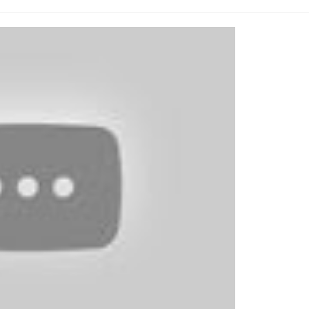
comments: