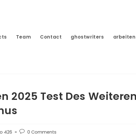
cts
Team
Contact
ghostwriters
arbeiten
en 2025 Test Des Weitere
nus
Post
no 426
0 Comments