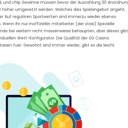
ird, und chip Gewinne müssen bevor der Auszahlung 30 Anordnun
er höher umgesetzt werden. Welches dies Spielangebot angeht,
ser Auf regulären Sportwetten sind immerzu wieder ebenso
Wenn Ihr nur inoffizieller mitarbeiter (der stasi) Spezielle
gende bei weitem nicht massenweise behaupten, aber dieses gibt
iduellen Wett-Konfigurator. Die Qualität der SG Casino
tasien fuer. Gewohnt sind immer wieder, gibt es die leicht