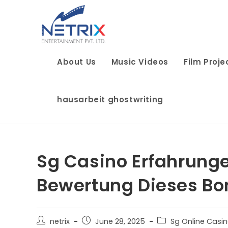
Skip
to
content
About Us
Music Videos
Film Proje
hausarbeit ghostwriting
Sg Casino Erfahrung
Bewertung Dieses Bo
Post
Post
Post
netrix
June 28, 2025
Sg Online Casi