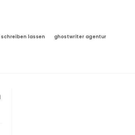
 schreiben lassen
ghostwriter agentur
n