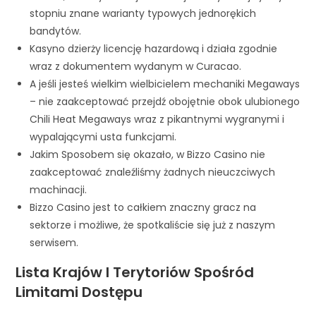
stopniu znane warianty typowych jednorękich
bandytów.
Kasyno dzierży licencję hazardową i działa zgodnie
wraz z dokumentem wydanym w Curacao.
A jeśli jesteś wielkim wielbicielem mechaniki Megaways
– nie zaakceptować przejdź obojętnie obok ulubionego
Chili Heat Megaways wraz z pikantnymi wygranymi i
wypalającymi usta funkcjami.
Jakim Sposobem się okazało, w Bizzo Casino nie
zaakceptować znaleźliśmy żadnych nieuczciwych
machinacji.
Bizzo Casino jest to całkiem znaczny gracz na
sektorze i możliwe, że spotkaliście się już z naszym
serwisem.
Lista Krajów I Terytoriów Spośród
Limitami Dostępu