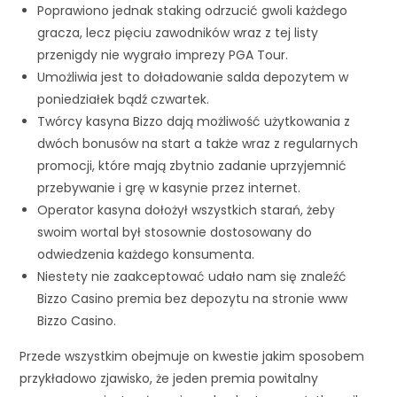
Poprawiono jednak staking odrzucić gwoli każdego
gracza, lecz pięciu zawodników wraz z tej listy
przenigdy nie wygrało imprezy PGA Tour.
Umożliwia jest to doładowanie salda depozytem w
poniedziałek bądź czwartek.
Twórcy kasyna Bizzo dają możliwość użytkowania z
dwóch bonusów na start a także wraz z regularnych
promocji, które mają zbytnio zadanie uprzyjemnić
przebywanie i grę w kasynie przez internet.
Operator kasyna dołożył wszystkich starań, żeby
swoim wortal był stosownie dostosowany do
odwiedzenia każdego konsumenta.
Niestety nie zaakceptować udało nam się znaleźć
Bizzo Casino premia bez depozytu na stronie www
Bizzo Casino.
Przede wszystkim obejmuje on kwestie jakim sposobem
przykładowo zjawisko, że jeden premia powitalny