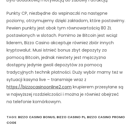
Punkty CP, niezbędne do wspinaczki na następne
poziomy, otrzymujemy dzięki zakładom, które postawimy.
Pewien punkty jest obok tym równowartością 80 ZŁ
postawionych w slotach. Pomimo że Bitcoin jest wciąż
liderem, Bizzo Casino akceptuje również zbiór innych
kryptowalut. Musi istnieć bonus zbyt depozyty za
pomocą Bitcoin, jednak niestety jest mężczyzna
dostępny jedynie gwoli depozytów za pomocą
tradycyjnych technik płatności. Duży wybór mamy też w
sytuacji kasyna live – transmisje wraz z
https://bizzocasinoonline2.com
krupierem przesyłane są
w najwyższej rozdzielczości i można je również obejrzeć
na telefonie komórkowym.
TAGS:
BIZZO CASINO BONUS
,
BIZZO CASINO PL
,
BIZZO CASINO PROMO
CODE