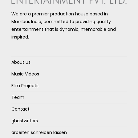
We are a premier production house based in
Mumbai, India, committed to providing quality
entertainment that is dynamic, memorable and
inspired.
About Us
Music Videos
Film Projects
Team
Contact
ghostwriters
arbeiten schreiben lassen