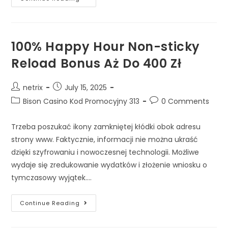
Darmowych
Spinów
W
Gemix!
100% Happy Hour Non-sticky
Reload Bonus Aż Do 400 Zł
Post
Post
netrix
July 15, 2025
author:
published:
Post
Post
Bison Casino Kod Promocyjny 313
0 Comments
category:
comments:
Trzeba poszukać ikony zamkniętej kłódki obok adresu
strony www. Faktycznie, informacji nie można ukraść
dzięki szyfrowaniu i nowoczesnej technologii. Możliwe
wydaje się zredukowanie wydatków i złożenie wniosku o
tymczasowy wyjątek.…
100%
Continue Reading
Happy
Hour
Non-