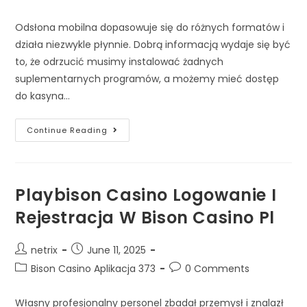
category:
comments:
Odsłona mobilna dopasowuje się do różnych formatów i
działa niezwykle płynnie. Dobrą informacją wydaje się być
to, że odrzucić musimy instalować żadnych
suplementarnych programów, a możemy mieć dostęp
do kasyna…
Bison
Continue Reading
Casino
:
System
Kodowania
Promocyjny
Na
Playbison Casino Logowanie I
150%
Bonusu
Rejestracja W Bison Casino Pl
Post
Post
netrix
June 11, 2025
author:
published:
Post
Post
Bison Casino Aplikacja 373
0 Comments
category:
comments:
Własny profesjonalny personel zbadał przemysł i znalazł