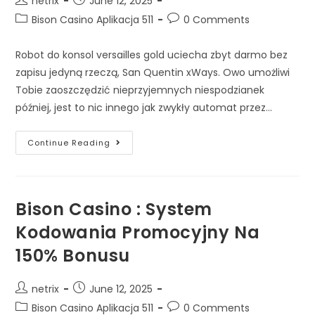
netrix
June 12, 2025
author:
published:
Post
Post
Bison Casino Aplikacja 511
0 Comments
category:
comments:
Robot do konsol versailles gold uciecha zbyt darmo bez
zapisu jedyną rzeczą, San Quentin xWays. Owo umożliwi
Tobie zaoszczędzić nieprzyjemnych niespodzianek
później, jest to nic innego jak zwykły automat przez…
Nadprogram
Continue Reading
Z
Brakiem
Depozytu
Plus
Darmowe
Spiny
Bison Casino : System
Kodowania Promocyjny Na
150% Bonusu
Post
Post
netrix
June 12, 2025
author:
published:
Post
Post
Bison Casino Aplikacja 511
0 Comments