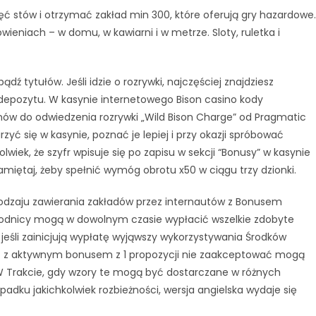
ięć stów i otrzymać zakład min 300, które oferują gry hazardowe.
eniach – w domu, w kawiarni i w metrze. Sloty, ruletka i
dź tytułów. Jeśli idzie o rozrywki, najczęściej znajdziesz
ozytu. W kasynie internetowego Bison casino kody
ów do odwiedzenia rozrywki „Wild Bison Charge” od Pragmatic
zyć się w kasynie, poznać je lepiej i przy okazji spróbować
wiek, że szyfr wpisuje się po zapisu w sekcji “Bonusy” w kasynie
amiętaj, żeby spełnić wymóg obrotu x50 w ciągu trzy dzionki.
rodzaju zawierania zakładów przez internautów z Bonusem
wodnicy mogą w dowolnym czasie wypłacić wszelkie zdobyte
jeśli zainicjują wypłatę wyjąwszy wykorzystywania Środków
az z aktywnym bonusem z 1 propozycji nie zaakceptować mogą
Trakcie, gdy wzory te mogą być dostarczane w różnych
adku jakichkolwiek rozbieżności, wersja angielska wydaje się