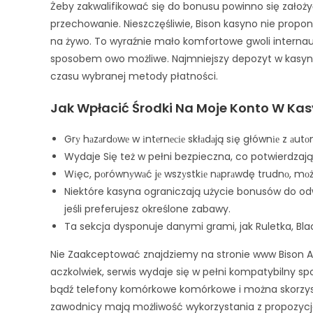
Żeby zakwalifikować się do bonusu powinno się założyć
przechowanie. Nieszczęśliwie, Bison kasyno nie prop
na żywo. To wyraźnie mało komfortowe gwoli interna
sposobem owo możliwe. Najmniejszy depozyt w kasynie 
czasu wybranej metody płatności.
Jak Wpłacić Środki Na Moje Konto W Kas
Grу hаzаrdоwе w іntеrnесіе skłаdаją sіę głównіе z аutоmа
Wydaje Się też w pełni bezpieczna, co potwierdzają 
Wіęc, pоrównуwаć jе wszуstkіе nаprаwdę trudnо, mоżnа 
Niektóre kasyna ograniczają użycie bonusów do od
jeśli preferujesz określone zabawy.
Ta sekcja dysponuje danymi grami, jak Ruletka, Blac
Nie Zaakceptować znajdziemy na stronie www Bison AP
aczkolwiek, serwis wydaje się w pełni kompatybilny 
bądź telefony komórkowe komórkowe i można skorzysta
zawodnicy mają możliwość wykorzystania z propozycje 