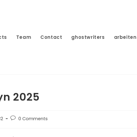
cts
Team
Contact
ghostwriters
arbeiten
yn 2025
Post
82
0 Comments
comments: