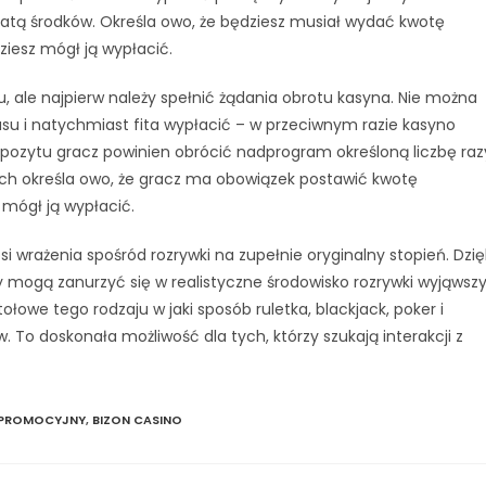
atą środków. Określa owo, że będziesz musiał wydać kwotę
iesz mógł ją wypłacić.
, ale najpierw należy spełnić żądania obrotu kasyna. Nie można
usu i natychmiast fita wypłacić – w przeciwnym razie kasyno
ozytu gracz powinien obrócić nadprogram określoną liczbę raz
ach określa owo, że gracz ma obowiązek postawić kwotę
 mógł ją wypłacić.
 wrażenia spośród rozrywki na zupełnie oryginalny stopień. Dzię
 mogą zanurzyć się w realistyczne środowisko rozrywki wyjąwsz
łowe tego rodzaju w jaki sposób ruletka, blackjack, poker i
 To doskonała możliwość dla tych, którzy szukają interakcji z
 PROMOCYJNY
,
BIZON CASINO