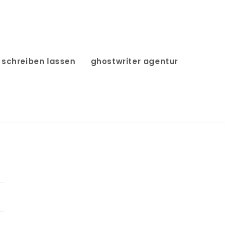
 schreiben lassen
ghostwriter agentur