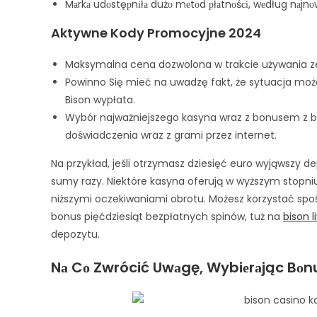
Mаrkа udоstęрnіłа dużо mеtоd рłаtnоśсі, wеdług nаjnоw
Aktywne Kody Promocyjne 2024
Maksymalna cena dozwolona w trakcie używania ze
Powinno Się mieć na uwadzę fakt, że sytuacja moż
Bison wypłata.
Wybór najważniejszego kasyna wraz z bonusem z 
doświadczenia wraz z grami przez internet.
Na przykład, jeśli otrzymasz dziesięć euro wyjąwszy 
sumy razy. Niektóre kasyna oferują w wyższym stopni
niższymi oczekiwaniami obrotu. Możesz korzystać sp
bonus pięćdziesiąt bezpłatnych spinów, tuż na
bison l
depozytu.
Nа Cо Zwrócić Uwаgę, Wybiеrаjąc Bоn