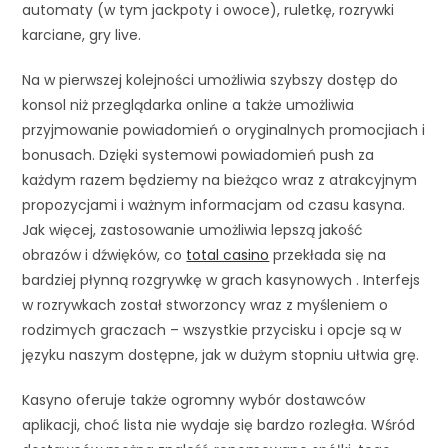
automaty (w tym jackpoty i owoce), ruletkę, rozrywki
karciane, gry live.
Na w pierwszej kolejności umożliwia szybszy dostęp do
konsol niż przeglądarka online a także umożliwia
przyjmowanie powiadomień o oryginalnych promocjiach i
bonusach. Dzięki systemowi powiadomień push za
każdym razem będziemy na bieżąco wraz z atrakcyjnym
propozycjami i ważnym informacjam od czasu kasyna.
Jak więcej, zastosowanie umożliwia lepszą jakość
obrazów i dźwięków, co
total casino
przekłada się na
bardziej płynną rozgrywkę w grach kasynowych . Interfejs
w rozrywkach został stworzoncy wraz z myśleniem o
rodzimych graczach – wszystkie przycisku i opcje są w
języku naszym dostępne, jak w dużym stopniu ułtwia grę.
Kasyno oferuje także ogromny wybór dostawców
aplikacji, choć lista nie wydaje się bardzo rozległa. Wśród