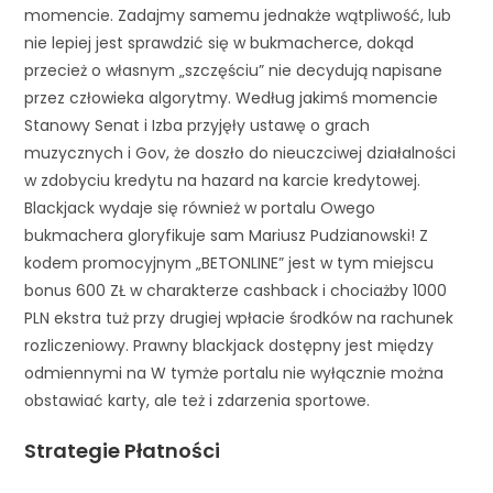
momencie. Zadajmy samemu jednakże wątpliwość, lub
nie lepiej jest sprawdzić się w bukmacherce, dokąd
przecież o własnym „szczęściu” nie decydują napisane
przez człowieka algorytmy. Według jakimś momencie
Stanowy Senat i Izba przyjęły ustawę o grach
muzycznych i Gov, że doszło do nieuczciwej działalności
w zdobyciu kredytu na hazard na karcie kredytowej.
Blackjack wydaje się również w portalu Owego
bukmachera gloryfikuje sam Mariusz Pudzianowski! Z
kodem promocyjnym „BETONLINE” jest w tym miejscu
bonus 600 ZŁ w charakterze cashback i chociażby 1000
PLN ekstra tuż przy drugiej wpłacie środków na rachunek
rozliczeniowy. Prawny blackjack dostępny jest między
odmiennymi na W tymże portalu nie wyłącznie można
obstawiać karty, ale też i zdarzenia sportowe.
Strategie Płatności