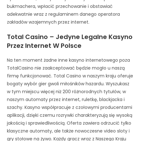
bukmachera, wpłacić przechowanie i obstawiać
adekwatnie wraz z regulaminem danego operatora
zakładów wzajemnych przez internet.
Total Casino – Jedyne Legalne Kasyno
Przez Internet W Polsce
Na ten moment żadne inne kasyno internetowego poza
TotalCasino nie zaakceptować będzie mogło u naszą
firmę funkcjonować. Total Casino w naszym kraju oferuje
bogaty wybór gier gwoli miłośników hazardu. Wyszukasz
w tym miejscu więcej niż 200 różnorodnych tytułów, w
naszym automaty przez internet, ruletkę, blackjacka i
szachy. Kasyno współpracuje z czołowymi producentami
aplikacji, dzięki czemu rozrywki charakteryzują się wysoką
jakością i sprawiedliwością. Oferta zawiera odrzucić tylko
klasyczne automaty, ale także nowoczesne video sloty i
gry stołowe na żywo. Każdy gracz wraz z Naszego Kraju