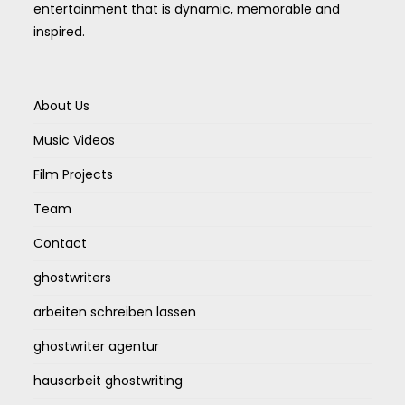
entertainment that is dynamic, memorable and
inspired.
About Us
Music Videos
Film Projects
Team
Contact
ghostwriters
arbeiten schreiben lassen
ghostwriter agentur
hausarbeit ghostwriting