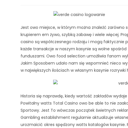
author:
published:
category:
Jest owo miejsce, w którym można znaleźć zarówno s
krupierem em żywo, szybką zabawę i wiele więcej. Pro
casino są współczesnego rodzaju i mogą faktycznie
każde transakcje w naszym kasynie są wolne spośród 
funduszami. Owo food selection umożliwia fanom wy
Jakim Sposobem udało nam się wspomnieć nieco wyżej
w największych ilościach w własnym kasynie rozrywki
Historia się naprawdę, kiedy wartość zakładów wydaj
Powitalny watts Total Casino owo be able to nie zaak
Sportowy. Jest To wówczas początek świetnych reklam
Gambling establishment regularnie aktualizuje własne
urozmaicić okres spędzony watts katalogów kasynie. 