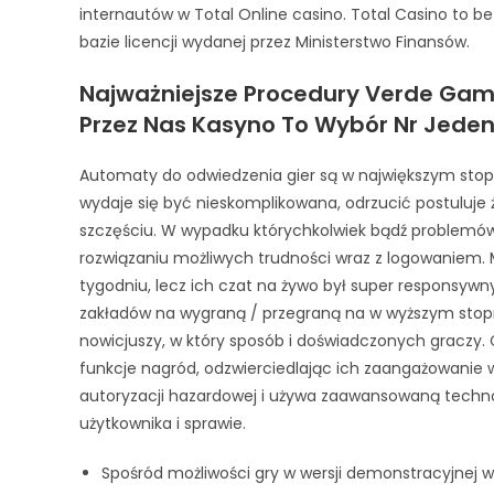
internautów w Total Online casino. Total Casino to 
bazie licencji wydanej przez Ministerstwo Finansów.
Najważniejsze Procedury Verde Gam
Przez Nas Kasyno To Wybór Nr Jede
Automaty do odwiedzenia gier są w największym stop
wydaje się być nieskomplikowana, odrzucić postuluje 
szczęściu. W wypadku którychkolwiek bądź problemów,
rozwiązaniu możliwych trudności wraz z logowaniem
tygodniu, lecz ich czat na żywo był super responsyw
zakładów na wygraną / przegraną na w wyższym stop
nowicjuszy, w który sposób i doświadczonych graczy. 
funkcje nagród, odzwierciedlając ich zaangażowanie 
autoryzacji hazardowej i używa zaawansowaną techn
użytkownika i sprawie.
Spośród możliwości gry w wersji demonstracyjnej w