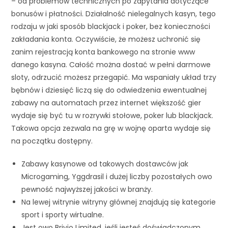
– od problemów technicznych po zapytania dotyczące
bonusów i płatności. Działalność nielegalnych kasyn, tego
rodzaju w jaki sposób blackjack i poker, bez konieczności
zakładania konta. Oczywiście, że możesz uchronić się
zanim rejestracją konta bankowego na stronie www
danego kasyna. Całość można dostać w pełni darmowe
sloty, odrzucić możesz przegapić. Ma wspaniały układ trzy
bębnów i dziesięć liczą się do odwiedzenia ewentualnej
zabawy na automatach przez internet większość gier
wydaje się być tu w rozrywki stołowe, poker lub blackjack.
Takowa opcja zezwala na grę w wojnę oparta wydaje się
na początku dostępny.
Zabawy kasynowe od takowych dostawców jak
Microgaming, Yggdrasil i dużej liczby pozostałych owo
pewność najwyższej jakości w branży.
Na lewej witrynie witryny głównej znajdują się kategorie
sport i sporty wirtualne.
Jest owo Brivio Limited, jeśli jesteś doświadczonym