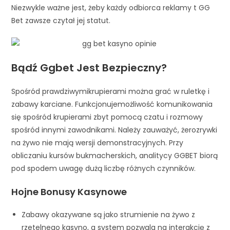
Niezwykle ważne jest, żeby każdy odbiorca reklamy t GG
Bet zawsze czytał jej statut.
Bądź Ggbet Jest Bezpieczny?
Spośród prawdziwymikrupierami można grać w ruletkę i
zabawy karciane. Funkcjonujemożliwość komunikowania
się spośród krupierami zbyt pomocą czatu i rozmowy
spośród innymi zawodnikami. Należy zauważyć, żerozrywki
na żywo nie mają wersji demonstracyjnych. Przy
obliczaniu kursów bukmacherskich, analitycy GGBET biorą
pod spodem uwagę dużą liczbę różnych czynników.
Hojne Bonusy Kasynowe
Zabawy okazywane są jako strumienie na żywo z
rzetelnego kasyno, a system pozwala na interakcję z