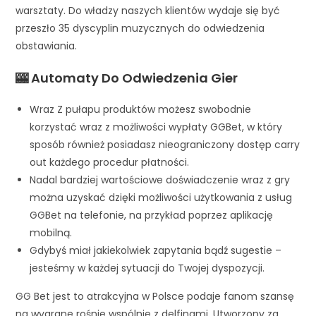
warsztaty. Do władzy naszych klientów wydaje się być
przeszło 35 dyscyplin muzycznych do odwiedzenia
obstawiania.
🎰 Automaty Do Odwiedzenia Gier
Wraz Z pułapu produktów możesz swobodnie
korzystać wraz z możliwości wypłaty GGBet, w który
sposób również posiadasz nieograniczony dostęp carry
out każdego procedur płatności.
Nadal bardziej wartościowe doświadczenie wraz z gry
można uzyskać dzięki możliwości użytkowania z usług
GGBet na telefonie, na przykład poprzez aplikację
mobilną.
Gdybyś miał jakiekolwiek zapytania bądź sugestie –
jesteśmy w każdej sytuacji do Twojej dyspozycji.
GG Bet jest to atrakcyjna w Polsce podaje fanom szansę
na wygrane rośnie wspólnie z delfinami. Utworzony za