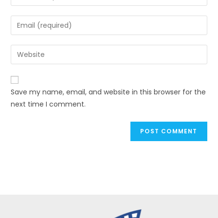
your
name
Enter
or
your
username
email
Enter
to
address
your
comment
to
website
comment
URL
Save my name, email, and website in this browser for the
(optional)
next time I comment.