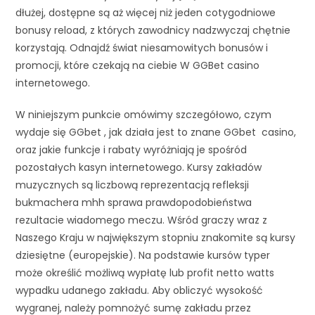
dłużej, dostępne są aż więcej niż jeden cotygodniowe
bonusy reload, z których zawodnicy nadzwyczaj chętnie
korzystają. Odnajdź świat niesamowitych bonusów i
promocji, które czekają na ciebie W GGBet casino
internetowego.
W niniejszym punkcie omówimy szczegółowo, czym
wydaje się GGbet , jak działa jest to znane GGbet casino,
oraz jakie funkcje i rabaty wyróżniają je spośród
pozostałych kasyn internetowego. Kursy zakładów
muzycznych są liczbową reprezentacją refleksji
bukmachera mhh sprawa prawdopodobieństwa
rezultacie wiadomego meczu. Wśród graczy wraz z
Naszego Kraju w największym stopniu znakomite są kursy
dziesiętne (europejskie). Na podstawie kursów typer
może określić możliwą wypłatę lub profit netto watts
wypadku udanego zakładu. Aby obliczyć wysokość
wygranej, należy pomnożyć sumę zakładu przez