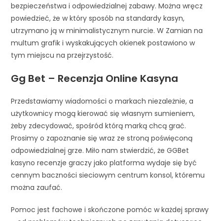
bezpieczeństwa i odpowiedzialnej zabawy. Można wręcz
powiedzieć, że w który sposób na standardy kasyn,
utrzymano ją w minimalistycznym nurcie. W Zamian na
multum grafik i wyskakujących okienek postawiono w
tym miejscu na przejrzystość.
Gg Bet – Recenzja Online Kasyna
Przedstawiamy wiadomości o markach niezależnie, a
użytkownicy mogą kierować się własnym sumieniem,
żeby zdecydować, spośród którą marką chcą grać.
Prosimy o zapoznanie się wraz ze stroną poświęconą
odpowiedzialnej grze. Miło nam stwierdzić, że GGBet
kasyno recenzje graczy jako platforma wydaje się być
cennym baczności sieciowym centrum konsol, któremu
można zaufać.
Pomoc jest fachowe i skończone pomóc w każdej sprawy