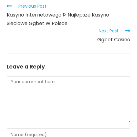
Read
Previous Post
more
Kasyno Internetowego ᐅ Najlepsze Kasyno
articles
Sieciowe Ggbet W Polsce
Next Post
Ggbet Casino
Leave a Reply
Comment
Enter